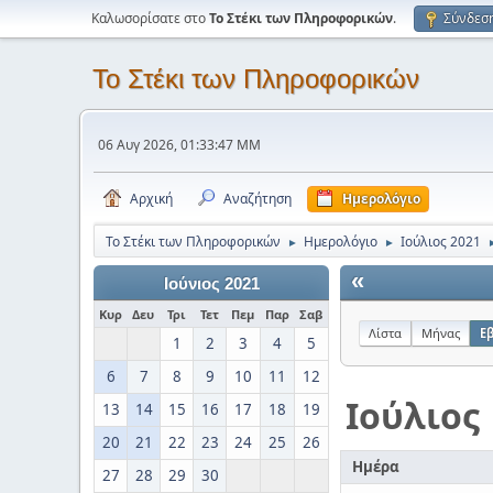
Καλωσορίσατε στο
Το Στέκι των Πληροφορικών
.
Σύνδεσ
Το Στέκι των Πληροφορικών
06 Αυγ 2026, 01:33:47 ΜΜ
Αρχική
Αναζήτηση
Ημερολόγιο
Το Στέκι των Πληροφορικών
Ημερολόγιο
Ιούλιος 2021
►
►
«
Ιούνιος 2021
Κυρ
Δευ
Τρι
Τετ
Πεμ
Παρ
Σαβ
Λίστα
Μήνας
Ε
1
2
3
4
5
6
7
8
9
10
11
12
Ιούλιος
13
14
15
16
17
18
19
20
21
22
23
24
25
26
Ημέρα
27
28
29
30