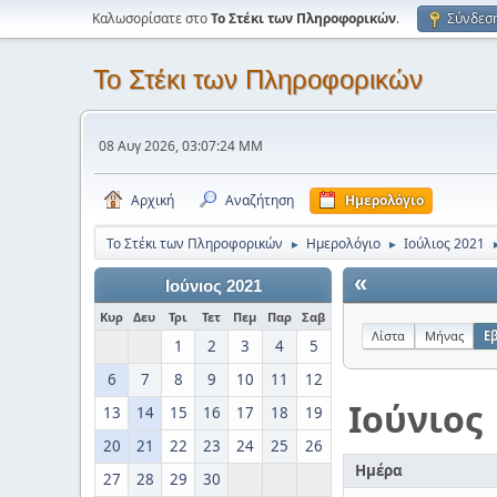
Καλωσορίσατε στο
Το Στέκι των Πληροφορικών
.
Σύνδεσ
Το Στέκι των Πληροφορικών
08 Αυγ 2026, 03:07:24 ΜΜ
Αρχική
Αναζήτηση
Ημερολόγιο
Το Στέκι των Πληροφορικών
Ημερολόγιο
Ιούλιος 2021
►
►
«
Ιούνιος 2021
Κυρ
Δευ
Τρι
Τετ
Πεμ
Παρ
Σαβ
Λίστα
Μήνας
Ε
1
2
3
4
5
6
7
8
9
10
11
12
Ιούνιος
13
14
15
16
17
18
19
20
21
22
23
24
25
26
Ημέρα
27
28
29
30