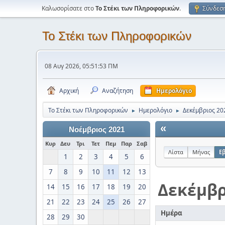
Καλωσορίσατε στο
Το Στέκι των Πληροφορικών
.
Σύνδεσ
Το Στέκι των Πληροφορικών
08 Αυγ 2026, 05:51:53 ΠΜ
Αρχική
Αναζήτηση
Ημερολόγιο
Το Στέκι των Πληροφορικών
Ημερολόγιο
Δεκέμβριος 20
►
►
«
Νοέμβριος 2021
Κυρ
Δευ
Τρι
Τετ
Πεμ
Παρ
Σαβ
Λίστα
Μήνας
Ε
1
2
3
4
5
6
7
8
9
10
11
12
13
Δεκέμβρ
14
15
16
17
18
19
20
21
22
23
24
25
26
27
Ημέρα
28
29
30