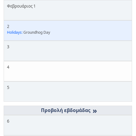
Φεβρουάριος 1
2
Holidays:
Groundhog Day
3
4
5
»
6