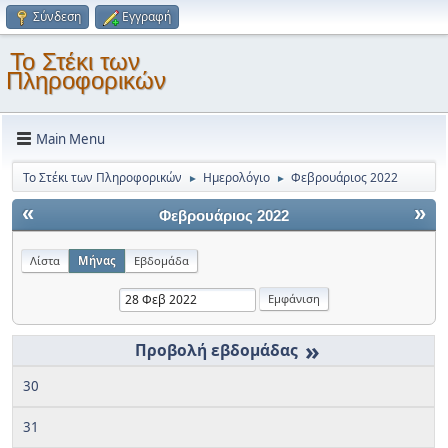
Σύνδεση
Εγγραφή
Το Στέκι των
Πληροφορικών
Main Menu
Το Στέκι των Πληροφορικών
Ημερολόγιο
Φεβρουάριος 2022
►
►
«
»
Φεβρουάριος 2022
Λίστα
Μήνας
Εβδομάδα
»
30
31