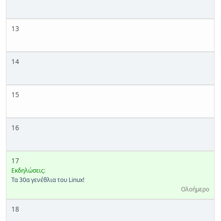
13
14
15
16
17
Εκδηλώσεις:
Τα 30α γενέθλια του Linux!
Ολοήμερο
18