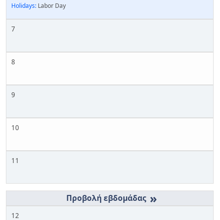
Holidays:
Labor Day
7
8
9
10
11
»
12