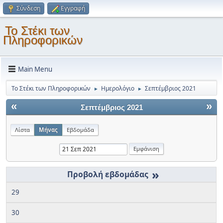
Σύνδεση
Εγγραφή
Το Στέκι των
Πληροφορικών
Main Menu
Το Στέκι των Πληροφορικών
Ημερολόγιο
Σεπτέμβριος 2021
►
►
«
»
Σεπτέμβριος 2021
Λίστα
Μήνας
Εβδομάδα
»
29
30