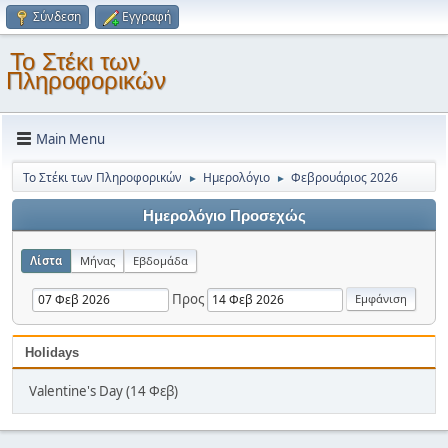
Σύνδεση
Εγγραφή
Το Στέκι των
Πληροφορικών
Main Menu
Το Στέκι των Πληροφορικών
Ημερολόγιο
Φεβρουάριος 2026
►
►
Ημερολόγιο Προσεχώς
Λίστα
Μήνας
Εβδομάδα
Προς
Holidays
Valentine's Day (14 Φεβ)