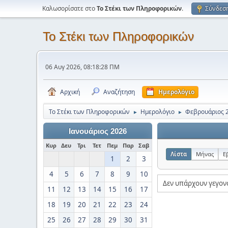
Καλωσορίσατε στο
Το Στέκι των Πληροφορικών
.
Σύνδεσ
Το Στέκι των Πληροφορικών
06 Αυγ 2026, 08:18:28 ΠΜ
Αρχική
Αναζήτηση
Ημερολόγιο
Το Στέκι των Πληροφορικών
Ημερολόγιο
Φεβρουάριος 
►
►
Ιανουάριος 2026
Κυρ
Δευ
Τρι
Τετ
Πεμ
Παρ
Σαβ
Λίστα
Μήνας
Ε
1
2
3
4
5
6
7
8
9
10
Δεν υπάρχουν γεγον
11
12
13
14
15
16
17
18
19
20
21
22
23
24
25
26
27
28
29
30
31