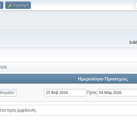
η
Εγγραφή
Ειδή
2026
Ημερολόγιο Προσεχώς
Προς
βδομάδα
ότα προς εμφάνιση.