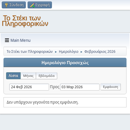
Σύνδεση
Εγγραφή
Το Στέκι των
Πληροφορικών
Main Menu
Το Στέκι των Πληροφορικών
Ημερολόγιο
Φεβρουάριος 2026
►
►
Ημερολόγιο Προσεχώς
Λίστα
Μήνας
Εβδομάδα
Προς
Δεν υπάρχουν γεγονότα προς εμφάνιση.