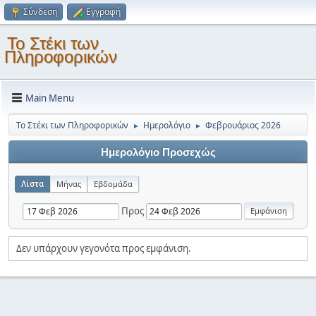
Σύνδεση
Εγγραφή
Το Στέκι των
Πληροφορικών
Main Menu
Το Στέκι των Πληροφορικών
Ημερολόγιο
Φεβρουάριος 2026
►
►
Ημερολόγιο Προσεχώς
Λίστα
Μήνας
Εβδομάδα
Προς
Δεν υπάρχουν γεγονότα προς εμφάνιση.