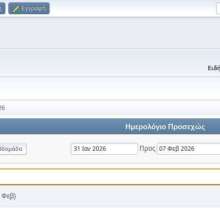
η
Εγγραφή
Ειδή
26
Ημερολόγιο Προσεχώς
Προς
βδομάδα
 Φεβ)