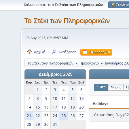
Καλωσορίσατε στο
Το Στέκι των Πληροφορικών
.
Σύνδεσ
Το Στέκι των Πληροφορικών
08 Αυγ 2026, 03:15:57 ΜΜ
Αρχική
Αναζήτηση
Ημερολόγιο
Το Στέκι των Πληροφορικών
Ημερολόγιο
Ιανουάριος 20
►
►
Δεκέμβριος 2025
Κυρ
Δευ
Τρι
Τετ
Πεμ
Παρ
Σαβ
Λίστα
Μήνας
Ε
1
2
3
4
5
6
7
8
9
10
11
12
13
Holidays
14
15
16
17
18
19
20
Groundhog Day (02
21
22
23
24
25
26
27
28
29
30
31