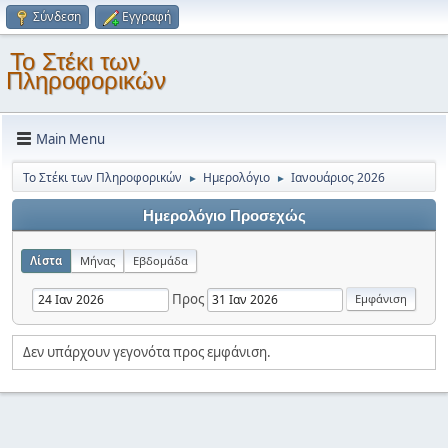
Σύνδεση
Εγγραφή
Το Στέκι των
Πληροφορικών
Main Menu
Το Στέκι των Πληροφορικών
Ημερολόγιο
Ιανουάριος 2026
►
►
Ημερολόγιο Προσεχώς
Λίστα
Μήνας
Εβδομάδα
Προς
Δεν υπάρχουν γεγονότα προς εμφάνιση.