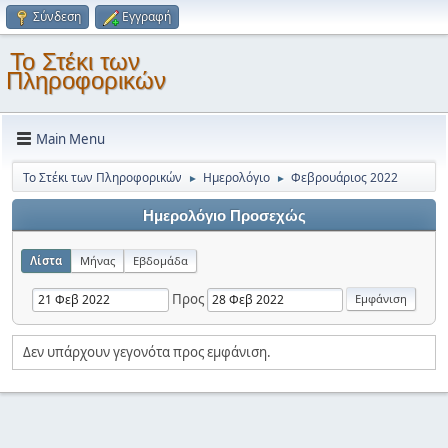
Σύνδεση
Εγγραφή
Το Στέκι των
Πληροφορικών
Main Menu
Το Στέκι των Πληροφορικών
Ημερολόγιο
Φεβρουάριος 2022
►
►
Ημερολόγιο Προσεχώς
Λίστα
Μήνας
Εβδομάδα
Προς
Δεν υπάρχουν γεγονότα προς εμφάνιση.