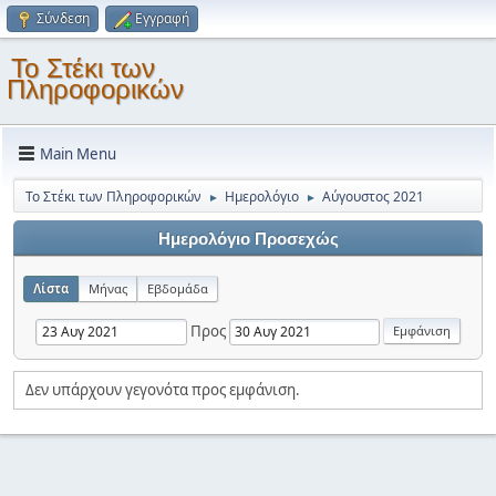
Σύνδεση
Εγγραφή
Το Στέκι των
Πληροφορικών
Main Menu
Το Στέκι των Πληροφορικών
Ημερολόγιο
Αύγουστος 2021
►
►
Ημερολόγιο Προσεχώς
Λίστα
Μήνας
Εβδομάδα
Προς
Δεν υπάρχουν γεγονότα προς εμφάνιση.