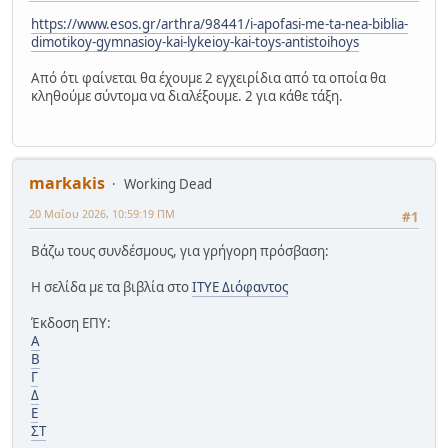
https://www.esos.gr/arthra/98441/i-apofasi-me-ta-nea-biblia-
dimotikoy-gymnasioy-kai-lykeioy-kai-toys-antistoihoys
Από ότι φαίνεται θα έχουμε 2 εγχειρίδια από τα οποία θα
κληθούμε σύντομα να διαλέξουμε. 2 για κάθε τάξη.
markakis
Working Dead
20 Μαΐου 2026, 10:59:19 ΠΜ
#1
Βάζω τους συνδέσμους, για γρήγορη πρόσβαση:
Η σελίδα με τα βιβλία στο
ΙΤΥΕ Διόφαντος
Έκδοση ΕΠΥ:
Α
Β
Γ
Δ
Ε
ΣΤ