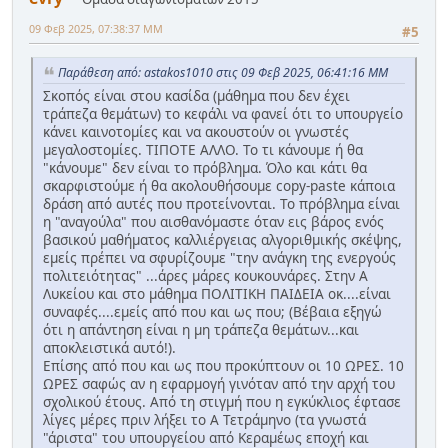
09 Φεβ 2025, 07:38:37 ΜΜ
#5
Παράθεση από: astakos1010 στις 09 Φεβ 2025, 06:41:16 ΜΜ
Σκοπός είναι στου κασίδα (μάθημα που δεν έχει
τράπεζα θεμάτων) το κεφάλι να φανεί ότι το υπουργείο
κάνει καινοτομίες και να ακουστούν οι γνωστές
μεγαλοστομίες. ΤΙΠΟΤΕ ΑΛΛΟ. Το τι κάνουμε ή θα
"κάνουμε" δεν είναι το πρόβλημα. Όλο και κάτι θα
σκαρφιστούμε ή θα ακολουθήσουμε copy-paste κάποια
δράση από αυτές που προτείνονται. Το πρόβλημα είναι
η "αναγούλα" που αισθανόμαστε όταν εις βάρος ενός
βασικού μαθήματος καλλιέργειας αλγοριθμικής σκέψης,
εμείς πρέπει να σφυρίζουμε "την ανάγκη της ενεργούς
πολιτειότητας" ...άρες μάρες κουκουνάρες. Στην Α
Λυκείου και στο μάθημα ΠΟΛΙΤΙΚΗ ΠΑΙΔΕΙΑ οκ....είναι
συναφές....εμείς από που και ως που; (Βέβαια εξηγώ
ότι η απάντηση είναι η μη τράπεζα θεμάτων...και
αποκλειστικά αυτό!).
Επίσης από που και ως που προκύπτουν οι 10 ΩΡΕΣ. 10
ΩΡΕΣ σαφώς αν η εφαρμογή γινόταν από την αρχή του
σχολικού έτους. Από τη στιγμή που η εγκύκλιος έφτασε
λίγες μέρες πριν λήξει το Α Τετράμηνο (τα γνωστά
"άριστα" του υπουργείου από Κεραμέως εποχή και