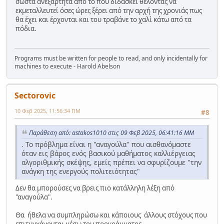
σωστά ανεξάρτητα από το πού διδάσκει θέλοντας να
εκμεταλλευτεί όσες ώρες ξέρει από την αρχή της χρονιάς πως
θα έχει και έρχονται και του τραβάνε το χαλί κάτω από τα
πόδια.
Programs must be written for people to read, and only incidentally for
machines to execute - Harold Abelson
Sectorovic
10 Φεβ 2025, 11:56:34 ΠΜ
#8
Παράθεση από: astakos1010 στις 09 Φεβ 2025, 06:41:16 ΜΜ
. Το πρόβλημα είναι η "αναγούλα" που αισθανόμαστε
όταν εις βάρος ενός βασικού μαθήματος καλλιέργειας
αλγοριθμικής σκέψης, εμείς πρέπει να σφυρίζουμε "την
ανάγκη της ενεργούς πολιτειότητας"
Δεν θα μπορούσες να βρεις πιο κατάλληλη λέξη από
"αναγούλα".
Θα ήθελα να συμπληρώσω και κάποιους άλλους στόχους που
επιτυγχάνονται μέσω του προγράμματος.