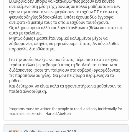
Ειλικρινα δεν μπορώ να καταλάβω πως βάζουν ένα κάθετο
αντικείμενο στη μέση της χρονιάς σε πολλά μαθήματα και δεν
έχουν την πρόνοια να ενημερώσουν το ισχύον ΠΣ ή έστω τις
φετινές οδηγίες διδασκαλίας. Οπότε έχουμε δύο έγγραφα
αντιφατικά μεταξύ τους τα οποία ισχύουν ταυτόχρονα.
Ως πληροφορικό αλλά και λογικό άνθρωπο (θέλω να πιστευω)
αυτό με τρελαίνει.
Μήπως όμως είμαστε έτσι νομικά καλυμμένοι μέχρι να
λάβουμε νέες οδηγίες να μην κάνουμε τίποτα; Αν κάνω λάθος
παρακαλώ διορθώστε με.
Για την ουσία δεν έχω να πω τίποτα, πέρα από το ότι δείχνει
τεράστια έλλειψη σεβασμού προς τη δουλειά που κάνουν οι
διδάσκοντες (όσοι την παίρνουν στα σοβαρά) εφαρμόζοντας
τις παραπάνω οδηγίες. Θα μου πεις τώρα περίμενες να το
μάθεις.
Και δεύτερον, να είναι καλά τα φροντιστήρια να μαθαίνουν τα
παιδιά αλγοριθμική.
Programs must be written for people to read, and only incidentally for
machines to execute - Harold Abelson
evry
Ομάδα διαγωνισμάτων 2015