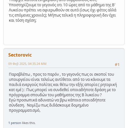
Υποστηρίζουμε το γεγονός οτι 10 ώρες από το μάθημα της Β'
Λυκείου πρέπει να αφιερωθούν σε αυτό (ίσως όχι φέτος αλλά
τις επόμενες χρονιές); Μήπως τελικά η πληροφορική δεν έχει
και τόση σχέση;
Sectorovic
09 Φεβ 2025, 04:35:24 ΜΜ
#1
Παραβλέπω , προς το παρόν , το γεγονός πως οι σκοποί του
υπουργείου είναι τελείως αντίθετοι από το να κάνουμε τα
παιδιά ενεργούς πολίτες και θέτω την εξής απορία ( ρητορική
κατ εμέ ) : Πως μπορεί να συνδεθεί οποιαδήποτε δράση με το
πρόγραμμα σπουδών του μαθήματος της Β λυκείου ?
Εγώ προσωπικά αδυνατώ να βρω κάποια οποιαδήποτε
σύνδεση. Νομίζω πως διδάσκουμε δομημένο
προγραμματισμό,
1 person
likes this.