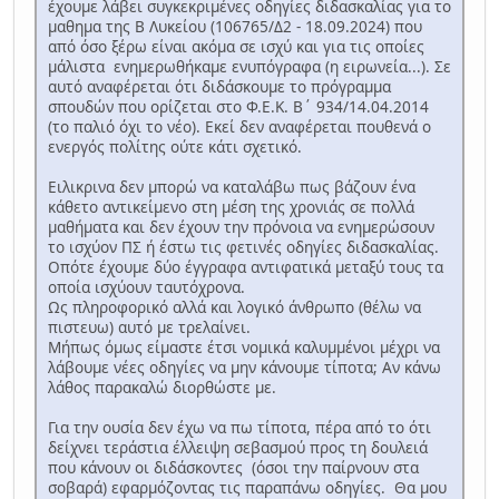
έχουμε λάβει συγκεκριμένες οδηγίες διδασκαλίας για το
μαθημα της Β Λυκείου (106765/Δ2 - 18.09.2024) που
από όσο ξέρω είναι ακόμα σε ισχύ και για τις οποίες
μάλιστα ενημερωθήκαμε ενυπόγραφα (η ειρωνεία...). Σε
αυτό αναφέρεται ότι διδάσκουμε το πρόγραμμα
σπουδών που ορίζεται στο Φ.Ε.Κ. Β΄ 934/14.04.2014
(το παλιό όχι το νέο). Εκεί δεν αναφέρεται πουθενά ο
ενεργός πολίτης ούτε κάτι σχετικό.
Ειλικρινα δεν μπορώ να καταλάβω πως βάζουν ένα
κάθετο αντικείμενο στη μέση της χρονιάς σε πολλά
μαθήματα και δεν έχουν την πρόνοια να ενημερώσουν
το ισχύον ΠΣ ή έστω τις φετινές οδηγίες διδασκαλίας.
Οπότε έχουμε δύο έγγραφα αντιφατικά μεταξύ τους τα
οποία ισχύουν ταυτόχρονα.
Ως πληροφορικό αλλά και λογικό άνθρωπο (θέλω να
πιστευω) αυτό με τρελαίνει.
Μήπως όμως είμαστε έτσι νομικά καλυμμένοι μέχρι να
λάβουμε νέες οδηγίες να μην κάνουμε τίποτα; Αν κάνω
λάθος παρακαλώ διορθώστε με.
Για την ουσία δεν έχω να πω τίποτα, πέρα από το ότι
δείχνει τεράστια έλλειψη σεβασμού προς τη δουλειά
που κάνουν οι διδάσκοντες (όσοι την παίρνουν στα
σοβαρά) εφαρμόζοντας τις παραπάνω οδηγίες. Θα μου