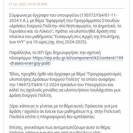
21 Ιαν 2025, 04:45:54 ΜΜ
Σύμφωνα με έγγραφο του υπουργείου (130372/ΓΔ4/01-11-
2024 Υ.Α.), με θέμα "Εφαρμογή του Προγράμματος Σπουδών
«Δράσεις Ενεργού Πολίτη» στο Νηπιαγωγείο, το Δημοτικό, το
Γυμνάσιο και το Λύκειο", πρέπει να υλοποιηθεί δράση στα
πλαίσια του μαθήματος "Εισαγωγή στις Αρχές της Επιστήμης
των Η/Υ" για 10 ώρες (σχ. έτος 2024-2025).
Παράλληλα, το ΙΕΠ έχει δημιουργήσει την σχετική
πλατφόρμα:
https://iep.edu.gr/el/component/k2/content/199
-draseis-energoy-politi
Τέλος, προχθές ήρθε νέο έγγραφο με θέμα "Προγραμματισμός
υλοποίησης Δράσεων Ενεργού Πολίτη" το οποίο αναφέρει
την 146472/ΓΔ4/6-12-2024 εγκύκλιο του Υπουργείου και
καλεί τις σχολικές μονάδες να υλοποιήσουν τουλάχιστον μια
Δράση Ενεργού Πολίτη.
Ξέρει κάποιος τι γίνεται με το θέμα αυτό; Πρόκειται για μια
δράση / σχολείο σε ένα εκ των μαθημάτων π.χ. στην Πολιτική
Παιδεία οπότε η πληροφορική δεν εμπλέκεται;
Επίσης, γενικότερα πως αντιμετωπίζουμε αυτο το θέμα;
Υπάρχει κάποια ενημέρωση από συμβούλους κλπ;