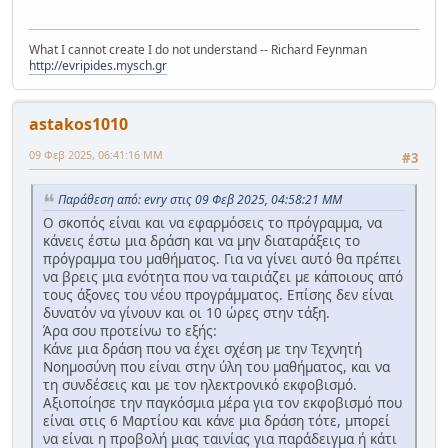
What I cannot create I do not understand -- Richard Feynman
http://evripides.mysch.gr
astakos1010
09 Φεβ 2025, 06:41:16 ΜΜ
#3
Παράθεση από: evry στις 09 Φεβ 2025, 04:58:21 ΜΜ
Ο σκοπός είναι και να εφαρμόσεις το πρόγραμμα, να
κάνεις έστω μια δράση και να μην διαταράξεις το
πρόγραμμα του μαθήματος. Για να γίνει αυτό θα πρέπει
να βρεις μια ενότητα που να ταιριάζει με κάποιους από
τους άξονες του νέου προγράμματος. Επίσης δεν είναι
δυνατόν να γίνουν και οι 10 ώρες στην τάξη.
Άρα σου προτείνω το εξής:
Κάνε μια δράση που να έχει σχέση με την Τεχνητή
Νοημοσύνη που είναι στην ύλη του μαθήματος, και να
τη συνδέσεις και με τον ηλεκτρονικό εκφοβισμό.
Αξιοποίησε την παγκόσμια μέρα για τον εκφοβισμό που
είναι στις 6 Μαρτίου και κάνε μια δράση τότε, μπορεί
να είναι η προβολή μιας ταινίας για παράδειγμα ή κάτι