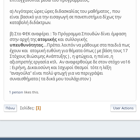
α) Λιγότερες ώρες ώρες διδασκαλίας του μαθήματος , που
είναι βασικό για την εισαγωγή σε πανεπιστήμια δίχως την
καταβολή διδάκτρων.
β) Στο ΦΕΚ αναφέρει : Το Πρόγραμμα Σπουδών δίνει έμφαση
στην αρχή της
ατομικής
και συλλογικής
υπευθυνότητας
...Πρέπει λοιπόν να μάθουμε στα παιδιά πως
έχουν και ατομική ευθύνη για θέματα όπως ( με βάση τους 17
Στόχους Βιώσιμης Ανάπτυξης ) , η φτώχεια, η πείνα ,η
αξιοπρεπής εργασία κτλ. Αν αναφερθούμε δε στον στόχο νο16
: Ειρήνη, Δικαιοσύνη και Ισχυροί Θεσμοί τότε η λέξη
"αναγούλα" είναι πολύ φτωχή για να περιγράψει
συναισθήματα ( τα δικά μου τουλάχιστον )
1 person
likes this.
Σελίδες
1
Πάνω
User Actions