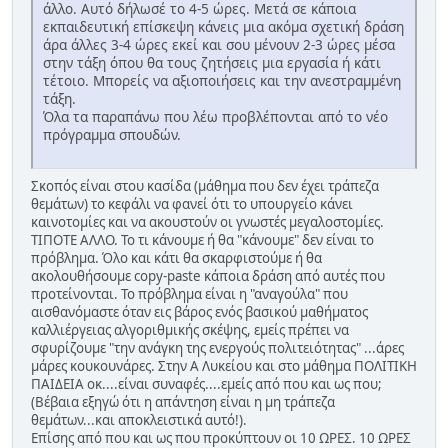
άλλο. Αυτό δήλωσέ το 4-5 ώρες. Μετά σε κάποια
εκπαιδευτική επίσκεψη κάνεις μια ακόμα σχετική δράση
άρα άλλες 3-4 ώρες εκεί και σου μένουν 2-3 ώρες μέσα
στην τάξη όπου θα τους ζητήσεις μια εργασία ή κάτι
τέτοιο. Μπορείς να αξιοποιήσεις και την ανεστραμμένη
τάξη.
Όλα τα παραπάνω που λέω προβλέπονται από το νέο
πρόγραμμα σπουδών.
Σκοπός είναι στου κασίδα (μάθημα που δεν έχει τράπεζα
θεμάτων) το κεφάλι να φανεί ότι το υπουργείο κάνει
καινοτομίες και να ακουστούν οι γνωστές μεγαλοστομίες.
ΤΙΠΟΤΕ ΑΛΛΟ. Το τι κάνουμε ή θα "κάνουμε" δεν είναι το
πρόβλημα. Όλο και κάτι θα σκαρφιστούμε ή θα
ακολουθήσουμε copy-paste κάποια δράση από αυτές που
προτείνονται. Το πρόβλημα είναι η "αναγούλα" που
αισθανόμαστε όταν εις βάρος ενός βασικού μαθήματος
καλλιέργειας αλγοριθμικής σκέψης, εμείς πρέπει να
σφυρίζουμε "την ανάγκη της ενεργούς πολιτειότητας" ...άρες
μάρες κουκουνάρες. Στην Α Λυκείου και στο μάθημα ΠΟΛΙΤΙΚΗ
ΠΑΙΔΕΙΑ οκ....είναι συναφές....εμείς από που και ως που;
(Βέβαια εξηγώ ότι η απάντηση είναι η μη τράπεζα
θεμάτων...και αποκλειστικά αυτό!).
Επίσης από που και ως που προκύπτουν οι 10 ΩΡΕΣ. 10 ΩΡΕΣ