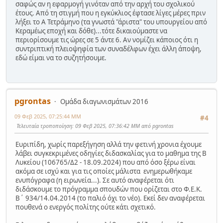
σαφώς αν η εφαρμογή γινόταν από την αρχή του σχολικού
έτους. Από τη στιγμή που η εγκύκλιος έφτασε λίγες μέρες πριν
λήξει το Α Τετράμηνο (τα γνωστά "άριστα" του υπουργείου από
Κεραμέως εποχή και δόθε)...τότε δικαιούμαστε να
περιορίσουμε τις ώρες σε 5 άντε 6. Αν νομίζει κάποιος ότι η
συντριπτική πλειοψηφία των συναδέλφων έχει άλλη άποψη,
εδώ είμαι να το συζητήσουμε.
pgrontas
Ομάδα διαγωνισμάτων 2016
09 Φεβ 2025, 07:25:44 ΜΜ
#4
Τελευταία τροποποίηση
: 09 Φεβ 2025, 07:36:42 ΜΜ από pgrontas
Ευριπίδη, χωρίς παρεξήγηση αλλά την φετινή χρονια έχουμε
λάβει συγκεκριμένες οδηγίες διδασκαλίας για το μαθημα της Β
Λυκείου (106765/Δ2 - 18.09.2024) που από όσο ξέρω είναι
ακόμα σε ισχύ και για τις οποίες μάλιστα ενημερωθήκαμε
ενυπόγραφα (η ειρωνεία...). Σε αυτό αναφέρεται ότι
διδάσκουμε το πρόγραμμα σπουδών που ορίζεται στο Φ.Ε.Κ.
Β΄ 934/14.04.2014 (το παλιό όχι το νέο). Εκεί δεν αναφέρεται
πουθενά ο ενεργός πολίτης ούτε κάτι σχετικό.