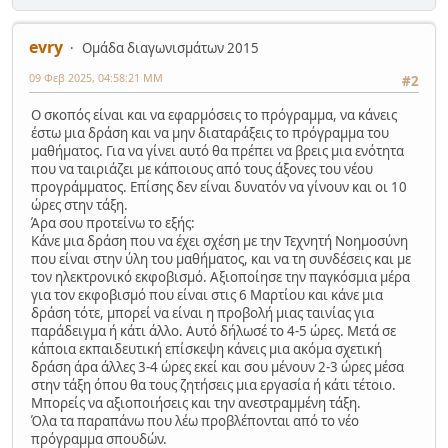
evry
Ομάδα διαγωνισμάτων 2015
09 Φεβ 2025, 04:58:21 ΜΜ
#2
Ο σκοπός είναι και να εφαρμόσεις το πρόγραμμα, να κάνεις
έστω μια δράση και να μην διαταράξεις το πρόγραμμα του
μαθήματος. Για να γίνει αυτό θα πρέπει να βρεις μια ενότητα
που να ταιριάζει με κάποιους από τους άξονες του νέου
προγράμματος. Επίσης δεν είναι δυνατόν να γίνουν και οι 10
ώρες στην τάξη.
Άρα σου προτείνω το εξής:
Κάνε μια δράση που να έχει σχέση με την Τεχνητή Νοημοσύνη
που είναι στην ύλη του μαθήματος, και να τη συνδέσεις και με
τον ηλεκτρονικό εκφοβισμό. Αξιοποίησε την παγκόσμια μέρα
για τον εκφοβισμό που είναι στις 6 Μαρτίου και κάνε μια
δράση τότε, μπορεί να είναι η προβολή μιας ταινίας για
παράδειγμα ή κάτι άλλο. Αυτό δήλωσέ το 4-5 ώρες. Μετά σε
κάποια εκπαιδευτική επίσκεψη κάνεις μια ακόμα σχετική
δράση άρα άλλες 3-4 ώρες εκεί και σου μένουν 2-3 ώρες μέσα
στην τάξη όπου θα τους ζητήσεις μια εργασία ή κάτι τέτοιο.
Μπορείς να αξιοποιήσεις και την ανεστραμμένη τάξη.
Όλα τα παραπάνω που λέω προβλέπονται από το νέο
πρόγραμμα σπουδών.