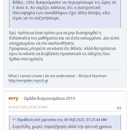
δόθε)...τότε δικαιούμαστε να περιορίσουμε τις ώρες σε
5 άντε 6. Αν νομίζει κάποιος ότι η συντριπτική
πλειοψηφία των συναδέλφων έχει άλλη άποψη, εδώ
είμαι να το συζητήσουμε.
Εγώ πρότεινα έναν τρόπο για να μην διαταραχθεί η
διδασκαλία του μαθήματος και να είστε καλυμμένοι. Δεν είστε
υποχρεωμένοι να τον ακολουθήσετε.
Προφανώς μπορείτε να κάνετε ότι θέλετε. Αλλά θα πρότεινα
πριν το κάνετε να διαβάσετε προσεκτικά τις οδηγίες που
ήρθαν στα σχολεία.
What I cannot create I do not understand -- Richard Feynman
http://evripides.mysch.gr
evry
Ομάδα διαγωνισμάτων 2015
09 Φεβ 2025, 07:40:19 ΜΜ
#6
Παράθεση από: pgrontas στις 09 Φεβ 2025, 07:25:44 ΜΜ
Ευριπίδη, χωρίς παρεξήγηση αλλά την φετινή χρονια