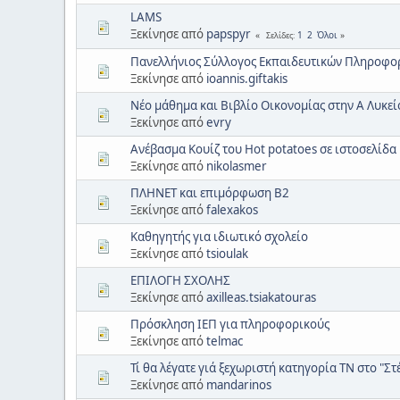
LAMS
Ξεκίνησε από
papspyr
1
2
Όλοι
Σελίδες
Πανελλήνιος Σύλλογος Εκπαιδευτικών Πληροφορι
Ξεκίνησε από
ioannis.giftakis
Νέο μάθημα και Βιβλίο Οικονομίας στην Α Λυκεί
Ξεκίνησε από
evry
Ανέβασμα Κουίζ του Hot potatoes σε ιστοσελίδα
Ξεκίνησε από
nikolasmer
ΠΛΗΝΕΤ και επιμόρφωση Β2
Ξεκίνησε από
falexakos
Καθηγητής για ιδιωτικό σχολείο
Ξεκίνησε από
tsioulak
ΕΠΙΛΟΓΗ ΣΧΟΛΗΣ
Ξεκίνησε από
axilleas.tsiakatouras
Πρόσκληση ΙΕΠ για πληροφορικούς
Ξεκίνησε από
telmac
Τί θα λέγατε γιά ξεχωριστή κατηγορία ΤΝ στο "Στέ
Ξεκίνησε από
mandarinos