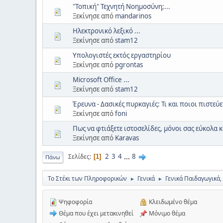
"Τοπική" Τεχνητή Νοημοσύνη;...
Ξεκίνησε από
mandarinos
Ηλεκτρονικό λεξικό ...
Ξεκίνησε από
stam12
Υπολογιστές εκτός εργαστηρίου
Ξεκίνησε από
pgrontas
Microsoft Office ...
Ξεκίνησε από
stam12
Έρευνα - Δασικές πυρκαγιές: Τι και ποιοι πιστεύ
Ξεκίνησε από
foni
Πως να φτιάξετε ιστοσελίδες, μόνοι σας εύκολα
Ξεκίνησε από
Karavas
2
3
4
...
8
Σελίδες
1
Πάνω
Το Στέκι των Πληροφορικών
Γενικά
Γενικά Παιδαγωγικά,
►
►
Ψηφοφορία
Κλειδωμένο θέμα
Θέμα που έχει μετακινηθεί
Μόνιμο θέμα