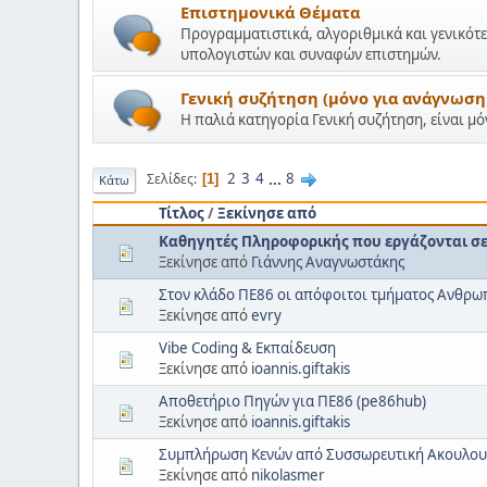
Επιστημονικά Θέματα
Προγραμματιστικά, αλγοριθμικά και γενικότε
υπολογιστών και συναφών επιστημών.
Γενική συζήτηση (μόνο για ανάγνωση
Η παλιά κατηγορία Γενική συζήτηση, είναι μ
2
3
4
...
8
Σελίδες
1
Κάτω
Τίτλος
/
Ξεκίνησε από
Καθηγητές Πληροφορικής που εργάζονται σε 
Ξεκίνησε από
Γιάννης Αναγνωστάκης
Στον κλάδο ΠΕ86 οι απόφοιτοι τμήματος Ανθρ
Ξεκίνησε από
evry
Vibe Coding & Εκπαίδευση
Ξεκίνησε από
ioannis.giftakis
Αποθετήριο Πηγών για ΠΕ86 (pe86hub)
Ξεκίνησε από
ioannis.giftakis
Συμπλήρωση Κενών από Συσσωρευτική Ακουλου
Ξεκίνησε από
nikolasmer