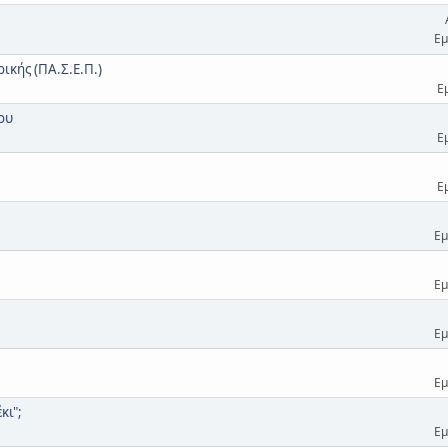
Εμ
κής (ΠΑ.Σ.Ε.Π.)
Ε
ου
Ε
Ε
Εμ
Εμ
Εμ
Εμ
κι";
Εμ