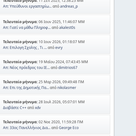
Τελευταίο μήνυμα:
11 Σεπ 2025, 12:38:23 ΜΜ
Απ: Υπεύθυνοι εργαστηρίω...
από
andreas_p
Τελευταίο μήνυμα:
06 Ιουν 2025, 11:46:07 ΜΜ
Απ: Γιατί να μάθω Πληροφ...
από
akalest0s
Τελευταίο μήνυμα:
10 Ιουν 2026, 01:18:07 ΜΜ
Απ: Επιλογη Σχολης , Τι ...
από
evry
Τελευταίο μήνυμα:
19 Μαΐου 2024, 07:43:45 ΜΜ
Απ: Νέος πρόεδρος του ΙΕ...
από
dimitrios67
Τελευταίο μήνυμα:
25 Μαρ 2026, 09:49:48 ΠΜ
Απ: Επι της Δημοτικής Πα...
από
nikolasmer
Τελευταίο μήνυμα:
28 Ιουλ 2026, 05:07:01 ΜΜ
Διαβάστε C++
από
xdv
Τελευταίο μήνυμα:
02 Νοε 2020, 11:59:28 ΠΜ
Απ: 33ος Πανελλήνιος Δια...
από
George Eco