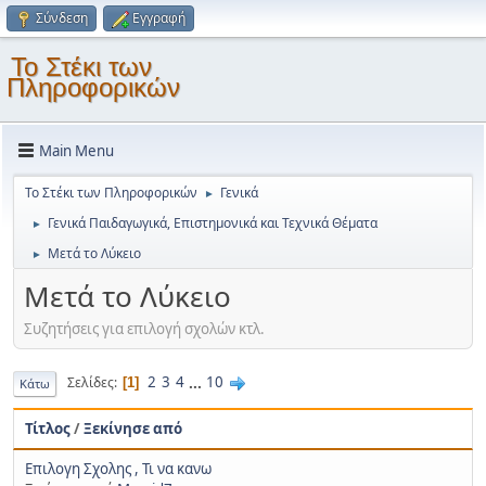
Σύνδεση
Εγγραφή
Το Στέκι των
Πληροφορικών
Main Menu
Το Στέκι των Πληροφορικών
Γενικά
►
Γενικά Παιδαγωγικά, Επιστημονικά και Τεχνικά Θέματα
►
Μετά το Λύκειο
►
Μετά το Λύκειο
Συζητήσεις για επιλογή σχολών κτλ.
2
3
4
...
10
Σελίδες
1
Κάτω
Τίτλος
/
Ξεκίνησε από
Επιλογη Σχολης , Τι να κανω