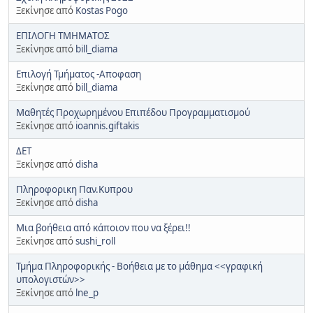
Ξεκίνησε από
Kostas Pogo
ΕΠΙΛΟΓΗ ΤΜΗΜΑΤΟΣ
Ξεκίνησε από
bill_diama
Επιλογή Τμήματος -Αποφαση
Ξεκίνησε από
bill_diama
Μαθητές Προχωρημένου Επιπέδου Προγραμματισμού
Ξεκίνησε από
ioannis.giftakis
ΔΕΤ
Ξεκίνησε από
disha
Πληροφορικη Παν.Κυπρου
Ξεκίνησε από
disha
Μια βοήθεια από κάποιον που να ξέρει!!
Ξεκίνησε από
sushi_roll
Τμήμα Πληροφορικής - Βοήθεια με το μάθημα <<γραφική
υπολογιστών>>
Ξεκίνησε από
lne_p