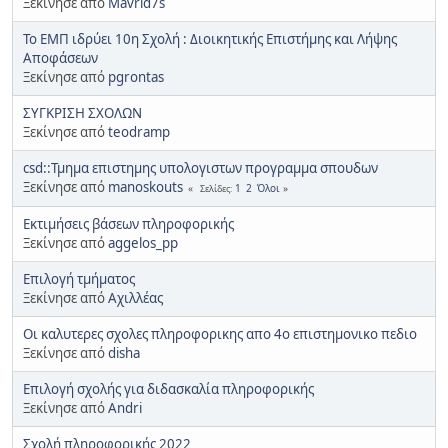
Ξεκίνησε από
Mavrid7s
Το ΕΜΠ ιδρύει 10η Σχολή : Διοικητικής Επιστήμης και Λήψης
Αποφάσεων
Ξεκίνησε από
pgrontas
ΣΥΓΚΡΙΣΗ ΣΧΟΛΩΝ
Ξεκίνησε από
teodramp
csd::Τμημα επιστημης υπολογιστων προγραμμα σπουδων
Ξεκίνησε από
manoskouts
1
2
Όλοι
Σελίδες
Εκτιμήσεις βάσεων πληροφορικής
Ξεκίνησε από
aggelos_pp
Επιλογή τμήματος
Ξεκίνησε από
Αχιλλέας
Οι καλυτερες σχολες πληροφορικης απο 4ο επιστημονικο πεδιο
Ξεκίνησε από
disha
Επιλογή σχολής για διδασκαλία πληροφορικής
Ξεκίνησε από
Andri
Σχολή πληροφορικής 2022