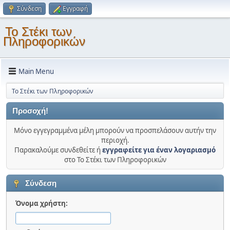
Σύνδεση
Εγγραφή
Το Στέκι των
Πληροφορικών
Main Menu
Το Στέκι των Πληροφορικών
Προσοχή!
Μόνο εγγεγραμμένα μέλη μπορούν να προσπελάσουν αυτήν την
περιοχή.
Παρακαλούμε συνδεθείτε ή
εγγραφείτε για έναν λογαριασμό
στο Το Στέκι των Πληροφορικών
Σύνδεση
Όνομα χρήστη: