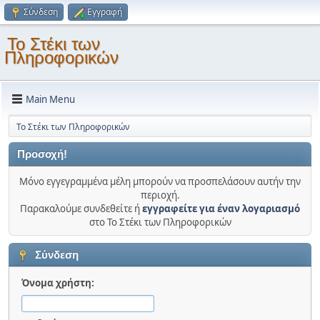
Σύνδεση
Εγγραφή
Το Στέκι των
Πληροφορικών
Main Menu
Το Στέκι των Πληροφορικών
Προσοχή!
Μόνο εγγεγραμμένα μέλη μπορούν να προσπελάσουν αυτήν την
περιοχή.
Παρακαλούμε συνδεθείτε ή
εγγραφείτε για έναν λογαριασμό
στο Το Στέκι των Πληροφορικών
Σύνδεση
Όνομα χρήστη: