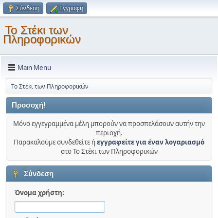
Σύνδεση
Εγγραφή
Το Στέκι των
Πληροφορικών
Main Menu
Το Στέκι των Πληροφορικών
Προσοχή!
Μόνο εγγεγραμμένα μέλη μπορούν να προσπελάσουν αυτήν την
περιοχή.
Παρακαλούμε συνδεθείτε ή
εγγραφείτε για έναν λογαριασμό
στο Το Στέκι των Πληροφορικών
Σύνδεση
Όνομα χρήστη: