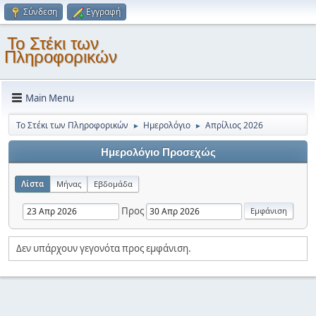
Σύνδεση
Εγγραφή
Το Στέκι των
Πληροφορικών
Main Menu
Το Στέκι των Πληροφορικών
Ημερολόγιο
Απρίλιος 2026
►
►
Ημερολόγιο Προσεχώς
Λίστα
Μήνας
Εβδομάδα
Προς
Δεν υπάρχουν γεγονότα προς εμφάνιση.