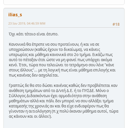
ilias_s
23 Ιαν 2019, 04:46:59 ΜΜ
#18
Όχι κάτι τέτοιο είναι άτυπο.
Κανονικά θα έπρεπε να σου προτείνουν, ή και να σε
υποχρεώσουν (καθώς έχουν το δικαίωμα), να κάνεις
υπερωρίες και μάθημα κανονικά στο 2ο τμήμα. Εικάζω πως
αυτό το πέταξαν έτσι ώστε να μη φανεί πως υπάρχει ακόμα
κενό. Έτσι, τώρα που τελειώνει το τετράμηνο σου λένε "κάνε
στους άλλους"... με τη λογική πως είναι μάθημα επιλογής και
πως κανένας δεν ασχολείται.
Γραπτώς δε θα στο δώσει κανένας καθώς δεν προβλέπεται καν
ανάθεση τμημάτων από το Δ/ντή Δ.Ε. ή το ΠΥΣΔΕ. Μόνο ο
Σύλλογος Διδασκόντων έχει αρμοδιότητα στην ανάθεση
μαθημάτων αλλά και πάλι δεν μπορεί να σου αλλάξει τμήμα
καταμεσής της χρονιάς αν και θα είχε ενδιαφέρον πως θα
γίνονταν η αιτιολόγηση (π.χ πολύ έκαναν μάθημα αυτοί, τώρα
ας κάνουν και οι άλλοι!).