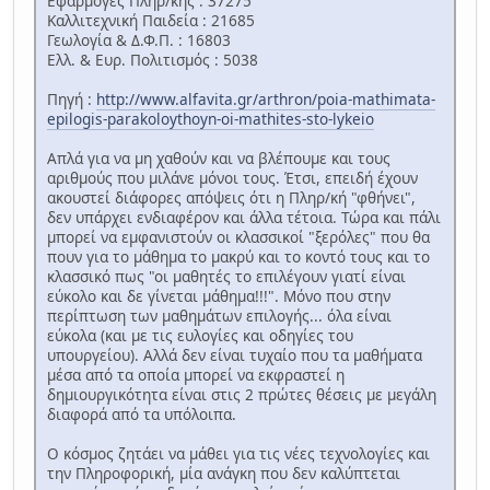
Εφαρμογές Πληρ/κής : 37275
Καλλιτεχνική Παιδεία : 21685
Γεωλογία & Δ.Φ.Π. : 16803
Ελλ. & Ευρ. Πολιτισμός : 5038
Πηγή :
http://www.alfavita.gr/arthron/poia-mathimata-
epilogis-parakoloythoyn-oi-mathites-sto-lykeio
Απλά για να μη χαθούν και να βλέπουμε και τους
αριθμούς που μιλάνε μόνοι τους. Έτσι, επειδή έχουν
ακουστεί διάφορες απόψεις ότι η Πληρ/κή "φθήνει",
δεν υπάρχει ενδιαφέρον και άλλα τέτοια. Τώρα και πάλι
μπορεί να εμφανιστούν οι κλασσικοί "ξερόλες" που θα
πουν για το μάθημα το μακρύ και το κοντό τους και το
κλασσικό πως "οι μαθητές το επιλέγουν γιατί είναι
εύκολο και δε γίνεται μάθημα!!!". Μόνο που στην
περίπτωση των μαθημάτων επιλογής... όλα είναι
εύκολα (και με τις ευλογίες και οδηγίες του
υπουργείου). Αλλά δεν είναι τυχαίο που τα μαθήματα
μέσα από τα οποία μπορεί να εκφραστεί η
δημιουργικότητα είναι στις 2 πρώτες θέσεις με μεγάλη
διαφορά από τα υπόλοιπα.
Ο κόσμος ζητάει να μάθει για τις νέες τεχνολογίες και
την Πληροφορική, μία ανάγκη που δεν καλύπτεται