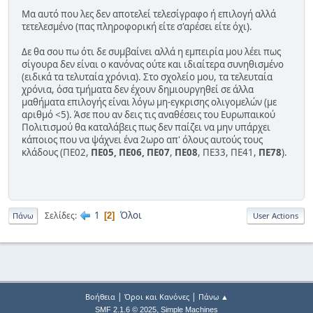
Μα αυτό που λες δεν αποτελεί τελεσίγραφο ή επιλογή αλλά
τετελεσμένο (πας πληροφορική είτε σ'αρέσει είτε όχι).
Δε θα σου πω ότι δε συμβαίνει αλλά η εμπειρία μου λέει πως
σίγουρα δεν είναι ο κανόνας ούτε και ιδιαίτερα συνηθισμένο
(ειδικά τα τελυταία χρόνια). Στο σχολείο μου, τα τελευταία
χρόνια, όσα τμήματα δεν έχουν δημιουργηθεί σε άλλα
μαθήματα επιλογής είναι λόγω μη-εγκρισης ολιγομελών (με
αριθμό <5). Άσε που αν δεις τις αναθέσεις του Ευρωπαικού
Πολιτισμού θα καταλάβεις πως δεν παίζει να μην υπάρχει
κάποιος που να ψάχνει ένα 2ωρο απ' όλους αυτούς τους
κλάδους (ΠΕ02,
ΠΕ05, ΠΕ06, ΠΕ07
,
ΠΕ08
, ΠΕ33, ΠΕ41,
ΠΕ78
).
1
Όλοι
Σελίδες
2
Πάνω
User Actions
|
|
Βοήθεια
Όροι και Κανόνες
Πάνω ▲
,
SMF 2.1.6 © 2025
Simple Machines