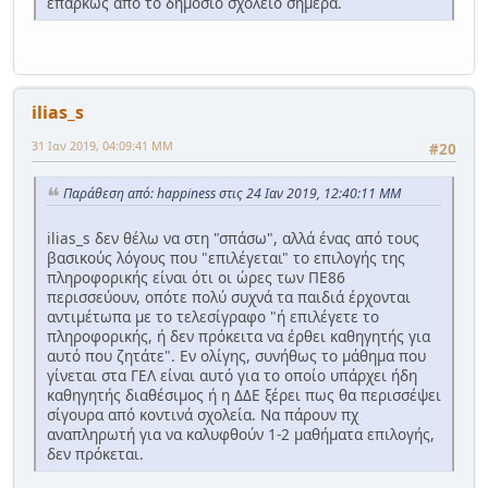
επαρκώς από το δημόσιο σχολείο σήμερα.
ilias_s
31 Ιαν 2019, 04:09:41 ΜΜ
#20
Παράθεση από: happiness στις 24 Ιαν 2019, 12:40:11 ΜΜ
ilias_s δεν θέλω να στη "σπάσω", αλλά ένας από τους
βασικούς λόγους που "επιλέγεται" το επιλογής της
πληροφορικής είναι ότι οι ώρες των ΠΕ86
περισσεύουν, οπότε πολύ συχνά τα παιδιά έρχονται
αντιμέτωπα με το τελεσίγραφο "ή επιλέγετε το
πληροφορικής, ή δεν πρόκειτα να έρθει καθηγητής για
αυτό που ζητάτε". Εν ολίγης, συνήθως το μάθημα που
γίνεται στα ΓΕΛ είναι αυτό για το οποίο υπάρχει ήδη
καθηγητής διαθέσιμος ή η ΔΔΕ ξέρει πως θα περισσέψει
σίγουρα από κοντινά σχολεία. Να πάρουν πχ
αναπληρωτή για να καλυφθούν 1-2 μαθήματα επιλογής,
δεν πρόκεται.