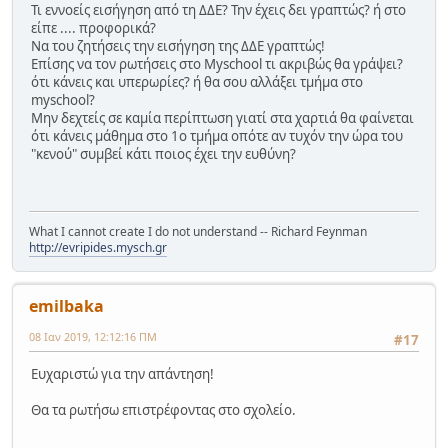
Τι εννοείς εισήγηση από τη ΔΔΕ? Την έχεις δει γραπτώς? ή στο
είπε .... προφορικά?
Να του ζητήσεις την εισήγηση της ΔΔΕ γραπτώς!
Επίσης να τον ρωτήσεις στο Myschool τι ακριβώς θα γράψει?
ότι κάνεις και υπερωρίες? ή θα σου αλλάξει τμήμα στο
myschool?
Μην δεχτείς σε καμία περίπτωση γιατί στα χαρτιά θα φαίνεται
ότι κάνεις μάθημα στο 1ο τμήμα οπότε αν τυχόν την ώρα του
"κενού" συμβεί κάτι ποιος έχει την ευθύνη?
What I cannot create I do not understand -- Richard Feynman
http://evripides.mysch.gr
emilbaka
08 Ιαν 2019, 12:12:16 ΠΜ
#17
Ευχαριστώ για την απάντηση!
Θα τα ρωτήσω επιστρέφοντας στο σχολείο.