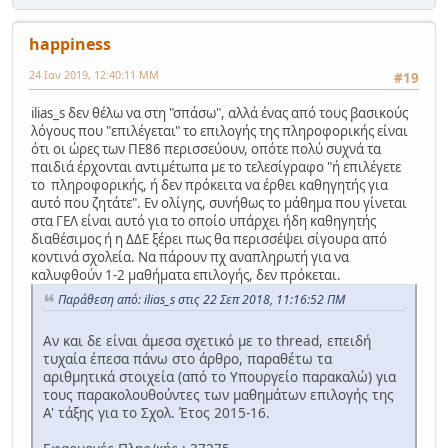
happiness
24 Ιαν 2019, 12:40:11 ΜΜ
#19
ilias_s δεν θέλω να στη "σπάσω", αλλά ένας από τους βασικούς
λόγους που "επιλέγεται" το επιλογής της πληροφορικής είναι
ότι οι ώρες των ΠΕ86 περισσεύουν, οπότε πολύ συχνά τα
παιδιά έρχονται αντιμέτωπα με το τελεσίγραφο "ή επιλέγετε
το πληροφορικής, ή δεν πρόκειτα να έρθει καθηγητής για
αυτό που ζητάτε". Εν ολίγης, συνήθως το μάθημα που γίνεται
στα ΓΕΛ είναι αυτό για το οποίο υπάρχει ήδη καθηγητής
διαθέσιμος ή η ΔΔΕ ξέρει πως θα περισσέψει σίγουρα από
κοντινά σχολεία. Να πάρουν πχ αναπληρωτή για να
καλυφθούν 1-2 μαθήματα επιλογής, δεν πρόκεται.
Παράθεση από: ilias_s στις 22 Σεπ 2018, 11:16:52 ΠΜ
Αν και δε είναι άμεσα σχετικό με το thread, επειδή
τυχαία έπεσα πάνω στο άρθρο, παραθέτω τα
αριθμητικά στοιχεία (από το Υπουργείο παρακαλώ) για
τους παρακολουθούντες των μαθημάτων επιλογής της
Α' τάξης για το Σχολ. Έτος 2015-16.