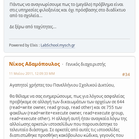
Πάντως να αναγνωρίσουμε πως το (μεγάλο) πρόβλημα είναι
στις υπηρεσίες φιλοξενίας και όχι πρόσβασης στο διαδίκτυο
από τα σχολεία...
Δε ξέρω από ταχύτητες...
Powered by Elxis :
LabSchool.mysch.gr
Νίκος Αδαμόπουλος
Γενικός διαχειριστής
11 Μαΐου 2011, 12:09:33 ΜΜ
#34
Αγαπητοί χρήστες του Πανελλήνιου Σχολικού Δικτύου,
θα θέλαμε να σας ενημερώσουμε, πως για λόγους ασφαλείας
προβήκαμε σε αλλαγή των δικαιωμάτων των αρχείων σε 644
(read+write owner, read group, read other) και σε 755 των
φακέλων (read+write+execute owner, read+execute group,
read+execute other). Η αλλαγή αυτή ήταν αναγκαία λόγω της
αλλοίωσης αρκετών ιστοσελίδων που παρουσιάστηκε το
τελευταίο διάστημα. Σε αρκετές από αυτές τις ιστοσελίδες
διαπιστώθηκε προσθήκη κακόβουλου κώδικα, γεγονός που