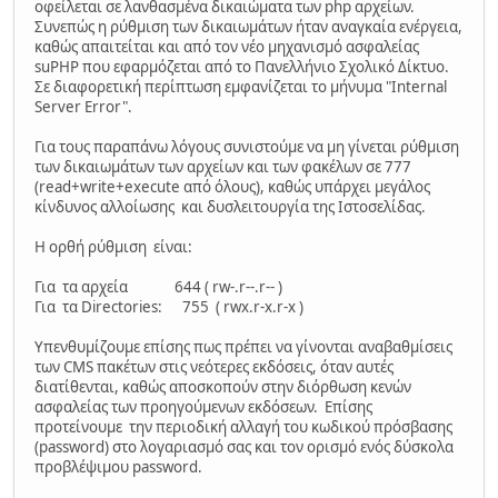
οφείλεται σε λανθασμένα δικαιώματα των php αρχείων.
Συνεπώς η ρύθμιση των δικαιωμάτων ήταν αναγκαία ενέργεια,
καθώς απαιτείται και από τον νέο μηχανισμό ασφαλείας
suPHP που εφαρμόζεται από το Πανελλήνιο Σχολικό Δίκτυο.
Σε διαφορετική περίπτωση εμφανίζεται το μήνυμα "Internal
Server Error".
Για τους παραπάνω λόγους συνιστούμε να μη γίνεται ρύθμιση
των δικαιωμάτων των αρχείων και των φακέλων σε 777
(read+write+execute από όλους), καθώς υπάρχει μεγάλος
κίνδυνος αλλοίωσης και δυσλειτουργία της Ιστοσελίδας.
H ορθή ρύθμιση είναι:
Για τα αρχεία 644 ( rw-.r--.r-- )
Για τα Directories: 755 ( rwx.r-x.r-x )
Υπενθυμίζουμε επίσης πως πρέπει να γίνονται αναβαθμίσεις
των CMS πακέτων στις νεότερες εκδόσεις, όταν αυτές
διατίθενται, καθώς αποσκοπούν στην διόρθωση κενών
ασφαλείας των προηγούμενων εκδόσεων. Επίσης
προτείνουμε την περιοδική αλλαγή του κωδικού πρόσβασης
(password) στο λογαριασμό σας και τον ορισμό ενός δύσκολα
προβλέψιμου password.