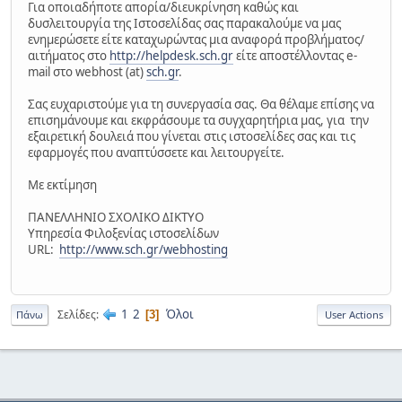
Για οποιαδήποτε απορία/διευκρίνηση καθώς και
δυσλειτουργία της Ιστοσελίδας σας παρακαλούμε να μας
ενημερώσετε είτε καταχωρώντας μια αναφορά προβλήματος/
αιτήματος στο
http://helpdesk.sch.gr
είτε αποστέλλοντας e-
mail στο webhost (at)
sch.gr
.
Σας ευχαριστούμε για τη συνεργασία σας. Θα θέλαμε επίσης να
επισημάνουμε και εκφράσουμε τα συγχαρητήρια μας, για την
εξαιρετική δουλειά που γίνεται στις ιστοσελίδες σας και τις
εφαρμογές που αναπτύσσετε και λειτουργείτε.
Mε εκτίμηση
ΠΑΝΕΛΛΗΝΙΟ ΣΧΟΛΙΚΟ ΔΙΚΤΥΟ
Υπηρεσία Φιλοξενίας ιστοσελίδων
URL:
http://www.sch.gr/webhosting
1
2
Όλοι
Σελίδες
3
Πάνω
User Actions