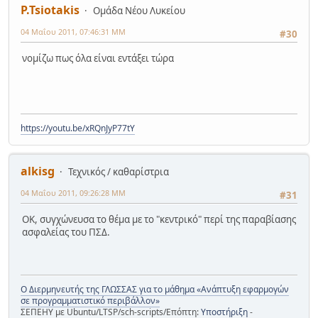
P.Tsiotakis
Ομάδα Νέου Λυκείου
04 Μαΐου 2011, 07:46:31 ΜΜ
#30
νομίζω πως όλα είναι εντάξει τώρα
https://youtu.be/xRQnJyP77tY
alkisg
Τεχνικός / καθαρίστρια
04 Μαΐου 2011, 09:26:28 ΜΜ
#31
ΟΚ, συγχώνευσα το θέμα με το "κεντρικό" περί της παραβίασης
ασφαλείας του ΠΣΔ.
Ο Διερμηνευτής της ΓΛΩΣΣΑΣ για το μάθημα «Ανάπτυξη εφαρμογών
σε προγραμματιστικό περιβάλλον»
ΣΕΠΕΗΥ με Ubuntu/LTSP/sch-scripts/Επόπτη:
Υποστήριξη
-