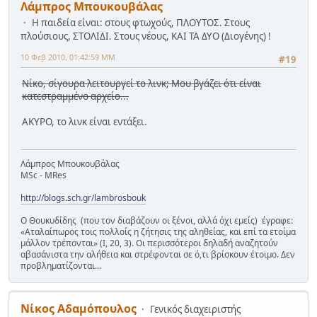
Λάμπρος Μπουκουβάλας
Η παιδεία είναι: στους φτωχούς, ΠΛΟΥΤΟΣ. Στους
πλούσιους, ΣΤΟΛΙΔΙ. Στους νέους, ΚΑΙ ΤΑ ΔΥΟ (Διογένης) !
10 Φεβ 2010, 01:42:59 ΜΜ
#19
Νίκο, σίγουρα λειτουργεί το λινκ; Μου βγάζει ότι είναι
κατεστραμμένο αρχείο...
ΑΚΥΡΟ, το λινκ είναι εντάξει.
Λάμπρος Μπουκουβάλας
MSc - MRes
http://blogs.sch.gr/lambrosbouk
Ο Θουκυδίδης (που τον διαβάζουν οι ξένοι, αλλά όχι εμείς) έγραφε:
«Αταλαίπωρος τοις πολλοίς η ζήτησις της αληθείας, και επί τα ετοίμα
μάλλον τρέπονται» (Ι, 20, 3). Οι περισσότεροι δηλαδή αναζητούν
αβασάνιστα την αλήθεια και στρέφονται σε ό,τι βρίσκουν έτοιμο. Δεν
προβληματίζονται...
Νίκος Αδαμόπουλος
Γενικός διαχειριστής