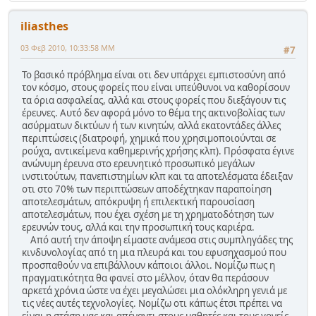
iliasthes
03 Φεβ 2010, 10:33:58 ΜΜ
#7
Το βασικό πρόβλημα είναι οτι δεν υπάρχει εμπιστοσύνη από
τον κόσμο, στους φορείς που είναι υπεύθυνοι να καθορίσουν
τα όρια ασφαλείας, αλλά και στους φορείς που διεξάγουν τις
έρευνες. Αυτό δεν αφορά μόνο το θέμα της ακτινοβολίας των
ασύρματων δικτύων ή των κινητών, αλλά εκατοντάδες άλλες
περιπτώσεις (διατροφή, χημικά που χρησιμοποιούνται σε
ρούχα, αντικείμενα καθημερινής χρήσης κλπ). Πρόσφατα έγινε
ανώνυμη έρευνα στο ερευνητικό προσωπικό μεγάλων
ινστιτούτων, πανεπιστημίων κλπ και τα αποτελέσματα έδειξαν
οτι στο 70% των περιπτώσεων αποδέχτηκαν παραποίηση
αποτελεσμάτων, απόκρυψη ή επιλεκτική παρουσίαση
αποτελεσμάτων, που έχει σχέση με τη χρηματοδότηση των
ερευνών τους, αλλά και την προσωπική τους καριέρα.
Από αυτή την άποψη είμαστε ανάμεσα στις συμπληγάδες της
κινδυνολογίας από τη μια πλευρά και του εφυσηχασμού που
προσπαθούν να επιβάλλουν κάποιοι άλλοι. Νομίζω πως η
πραγματικότητα θα φανεί στο μέλλον, όταν θα περάσουν
αρκετά χρόνια ώστε να έχει μεγαλώσει μια ολόκληρη γενιά με
τις νέες αυτές τεχνολογίες. Νομίζω οτι κάπως έτσι πρέπει να
είναι η στάση μας και απέναντι στους μαθητές και τους γονείς