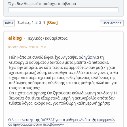
Όχι, δεν θεωρώ ότι υπάρχει πρόβλημα
1
2
3
4
Σελίδες
Όλοι
Κάτω
User Actions
alkisg
Τεχνικός / καθαρίστρια
03 Φεβ 2010, 06:01:01 ΜΜ
Ήδη κάποιοι συνάδελφοι έχουν γράψει
οδηγίες
για τη
λειτουργία ασύρματου δικτύου με τα μαθητικά netbooks.
Έχω την απορία, αν κάτι τέτοιο εφαρμοζόταν σαν μαζική (και
όχι ευκαιριακή) λύση, σαν καθηγητές αλλά και σαν γονείς τι θα
είχαμε να πούμε σχετικά με τους ενδεχόμενους κινδύνους της
πολύωρης ασύρματης σύνδεσης και τους μαθητές αλλά και για
τους εαυτούς μας;
Θα είχατε αντίρρηση; Θα ζητούσατε καλωδιωμένη σύνδεση; Ή
θεωρείτε ότι είναι εξαιρετικά μικρή η ακτινοβολία οπότε δεν
τίθεται λόγος, ακόμα και για πολύωρη καθημερινή χρήση;
Ο Διερμηνευτής της ΓΛΩΣΣΑΣ για το μάθημα «Ανάπτυξη εφαρμογών
σε προγραμματιστικό περιβάλλον»