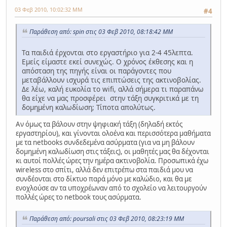
03 Φεβ 2010, 10:02:32 ΜΜ
#4
Παράθεση από: spin στις 03 Φεβ 2010, 08:18:42 ΜΜ
Τα παιδιά έρχονται στο εργαστήριο για 2-4 45λεπτα.
Εμείς είμαστε εκεί συνεχώς. Ο χρόνος έκθεσης και η
απόσταση της πηγής είναι οι παράγοντες που
μεταβάλλουν ισχυρά τις επιπτώσεις της ακτινοβολίας.
Δε λέω, καλή ευκολία το wifi, αλλά σήμερα τι παραπάνω
θα είχε να μας προσφέρει στην τάξη συγκριτικά με τη
δομημένη καλωδίωση; Τίποτα απολύτως.
Αν όμως τα βάλουν στην ψηφιακή τάξη (δηλαδή εκτός
εργαστηρίου), και γίνονται ολοένα και περισσότερα μαθήματα
με τα netbooks συνδεδεμένα ασύρματα (για να μη βάλουν
δομημένη καλωδίωση στις τάξεις), οι μαθητές μας θα δέχονται
κι αυτοί πολλές ώρες την ημέρα ακτινοβολία. Προσωπικά έχω
wireless στο σπίτι, αλλά δεν επιτρέπω στα παιδιά μου να
συνδέονται στο δίκτυο παρά μόνο με καλώδιο, και θα με
ενοχλούσε αν τα υποχρέωναν από το σχολείο να λειτουργούν
πολλές ώρες το netbook τους ασύρματα.
Παράθεση από: poursali στις 03 Φεβ 2010, 08:23:19 ΜΜ