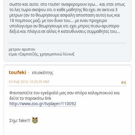
σωστο και αυτο. στο router αναφερομουν εγω... και ετσι οπως
το λες τωρα σκεψου οτι ο καθε μαθητης θα εχει σε ακτινα 3
μετρων (αν το θεωρησουμε ασφαλη αποσταση αυτο) εως και
18 πομπους μαζι με τον δικο του... με εναν προχειρο
υπολογισμο αν θεωρησουμε οτι εχει μπρος-πισω-αριστερα-
δεξια και πλαγια σε αλλες 4 κατευθυνσεις συμμαθητες του...
μετρον αριστον
είμαι τζαμπατζής, χρησιμοποιώ λίνουξ
toufeki
επισκέπτης
03 Φεβ 2010, 10:29:35 ΜΜ
#6
Φανταστείτε τον εγκέφαλό μας σαν σπόρο καλαμποκιού και
δείτε το παρακάτω link
http://www.zoo.gr/tvplayer/110092
Σημ: fake!!!