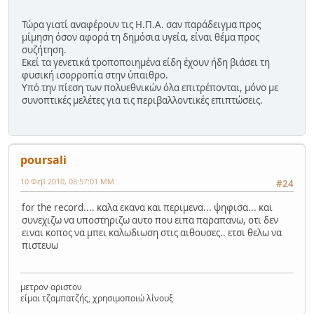
Τώρα γιατί αναφέρουν τις Η.Π.Α. σαν παράδειγμα προς
μίμηση όσον αφορά τη δημόσια υγεία, είναι θέμα προς
συζήτηση.
Εκεί τα γενετικά τροποποιημένα είδη έχουν ήδη βιάσει τη
φυσική ισορροπία στην ύπαιθρο.
Υπό την πίεση των πολυεθνικών όλα επιτρέπονται, μόνο με
συνοπτικές μελέτες για τις περιβαλλοντικές επιπτώσεις.
poursali
10 Φεβ 2010, 08:57:01 ΜΜ
#24
for the record.... καλα εκανα και περιμενα... ψηφισα... και
συνεχιζω να υποστηριζω αυτο που ειπα παραπανω, οτι δεν
ειναι κοπος να μπει καλωδιωση στις αιθουσες.. ετσι θελω να
πιστευω
μετρον αριστον
είμαι τζαμπατζής, χρησιμοποιώ λίνουξ