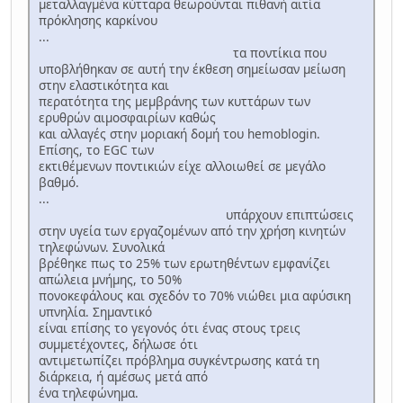
μεταλλαγμένα κύτταρα θεωρούνται πιθανή αιτία
πρόκλησης καρκίνου
...
τα ποντίκια που
υποβλήθηκαν σε αυτή την έκθεση σημείωσαν μείωση
στην ελαστικότητα και
περατότητα της μεμβράνης των κυττάρων των
ερυθρών αιμοσφαιρίων καθώς
και αλλαγές στην μοριακή δομή του hemoblogin.
Επίσης, το EGC των
εκτιθέμενων ποντικιών είχε αλλοιωθεί σε μεγάλο
βαθμό.
...
υπάρχουν επιπτώσεις
στην υγεία των εργαζομένων από την χρήση κινητών
τηλεφώνων. Συνολικά
βρέθηκε πως το 25% των ερωτηθέντων εμφανίζει
απώλεια μνήμης, το 50%
πονοκεφάλους και σχεδόν το 70% νιώθει μια αφύσικη
υπνηλία. Σημαντικό
είναι επίσης το γεγονός ότι ένας στους τρεις
συμμετέχοντες, δήλωσε ότι
αντιμετωπίζει πρόβλημα συγκέντρωσης κατά τη
διάρκεια, ή αμέσως μετά από
ένα τηλεφώνημα.