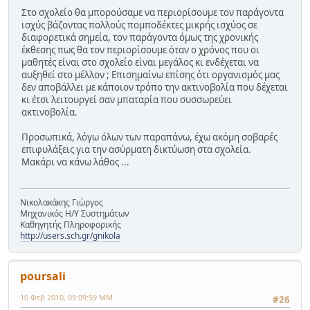
Στο σχολείο θα μπορούσαμε να περιορίσουμε τον παράγοντα
ισχύς βάζοντας πολλούς πομποδέκτες μικρής ισχύος σε
διαφορετικά σημεία, τον παράγοντα όμως της χρονικής
έκθεσης πως θα τον περιορίσουμε όταν ο χρόνος που οι
μαθητές είναι στο σχολείο είναι μεγάλος κι ενδέχεται να
αυξηθεί στο μέλλον ; Επισημαίνω επίσης ότι οργανισμός μας
δεν αποβάλλει με κάποιον τρόπο την ακτινοβολία που δέχεται
κι έτσι λειτουργεί σαν μπαταρία που συσσωρεύει
ακτινοβολία.
Προσωπικά, λόγω όλων των παραπάνω, έχω ακόμη σοβαρές
επιφυλάξεις για την ασύρματη δικτύωση στα σχολεία.
Μακάρι να κάνω λάθος ...
Νικολακάκης Γιώργος
Μηχανικός Η/Υ Συστημάτων
Καθηγητής Πληροφορικής
http://users.sch.gr/gnikola
poursali
10 Φεβ 2010, 09:09:59 ΜΜ
#26