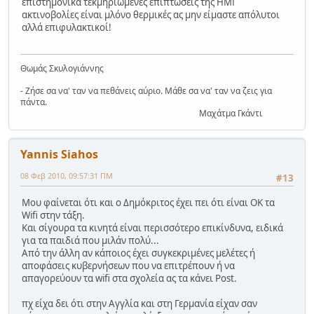
επιστημονικά τεκμηριωμένες επιπτώσεις της ΗΜΓ
ακτινοβολίες είναι μλόνο θερμικές ας μην είμαστε απόλυτοι
αλλά επιφυλακτικοί!
Θωμάς Σκυλογιάννης
- Ζήσε σα να' ταν να πεθάνεις αύριο. Μάθε σα να' ταν να ζεις για
πάντα.
Μαχάτμα Γκάντι
Yannis Siahos
08 Φεβ 2010, 09:57:31 ΠΜ
#13
Μου φαίνεται ότι και ο Δημόκριτος έχει πει ότι είναι ΟΚ τα
Wifi στην τάξη.
Και σίγουρα τα κινητά είναι περισσότερο επικίνδυνα, ειδικά
για τα παιδιά που μιλάν πολύ...
Από την άλλη αν κάποιος έχει συγκεκριμένες μελέτες ή
αποφάσεις κυβερνήσεων που να επιτρέπουν ή να
απαγορεύουν τα wifi στα σχολεία ας τα κάνει Post.
πχ είχα δει ότι στην Αγγλία και στη Γερμανία είχαν σαν