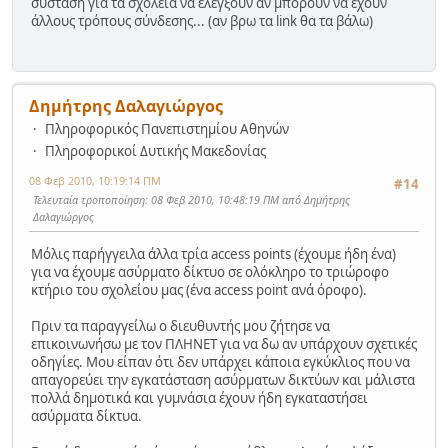
σύσταση για τα σχολεία να ελέγξουν αν μπορούν να έχουν
άλλους τρόπους σύνδεσης... (αν βρω τα link θα τα βάλω)
Δημήτρης Δαλαγιώργος
Πληροφορικός Πανεπιστημίου Αθηνών
Πληροφορικοί Δυτικής Μακεδονίας
08 Φεβ 2010, 10:19:14 ΠΜ
#14
Τελευταία τροποποίηση
: 08 Φεβ 2010, 10:48:19 ΠΜ από Δημήτρης
Δαλαγιώργος
Μόλις παρήγγειλα άλλα τρία access points (έχουμε ήδη ένα)
για να έχουμε ασύρματο δίκτυο σε ολόκληρο το τριώροφο
κτήριο του σχολείου μας (ένα access point ανά όροφο).
Πριν τα παραγγείλω ο διευθυντής μου ζήτησε να
επικοινωνήσω με τον ΠΛΗΝΕΤ για να δω αν υπάρχουν σχετικές
οδηγίες. Μου είπαν ότι δεν υπάρχει κάποια εγκύκλιος που να
απαγορεύει την εγκατάσταση ασύρματων δικτύων και μάλιστα
πολλά δημοτικά και γυμνάσια έχουν ήδη εγκαταστήσει
ασύρματα δίκτυα.