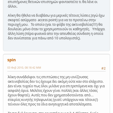
επιστήμονες θετικών επιστημών φανταστείτε τι θα λένε οι
άλλοι.
Αλκη θα ήθελα να διαβάσω για μερικές τέτοιες λύσεις (εγώ έχω
σκεφτεί ασύρματο access point) για να το προτείνω στην
περιοχή μου. Το οποίο (γαι το φόβο της ακτινοβολίας!!!!) θα
δουλεύει μόνο όταν το χρησιμοποιούν οι καθηγητές. Υπάρχει
άλλη λύση (πέρα φυσικά απο την απευθείας σύνδεση η οποία
δεν συνίσταται για πάνω από 10 υπολογιστές).
spin
03 Φεβ 2010, 08:18:42 ΜΜ
#2
Άλκη-συνάδελφοι τις επιπτώσεις της μη-ιονίζουσας
ακτινοβολίας δεν τις έχουμε δει ακόμη ούτε καν στο ελάχιστο.
Δεν είναι τυχαίο πως όλοι μιλάνε για επιτρεπόμενα και όχι για
ασφαλή όρια. Μελέτες έχουν γίνει πολλές (και άλλες τόσες
έχουν θαφτεί). Αυτές που δεν χρηματοδοτούνται από...
εταιρίες κινητής τηλεφωνίας (γιατί υπάρχουν και τέτοιες!)
τείνουν όλες προς τα ίδια ανησυχητικά αποτελέσματα.