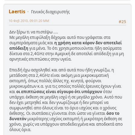
Laertis
Γενικός διαχειριστής
10 Φεβ 2010, 09:01:20 ΜΜ
#25
Δεν ξέρω τι να πιστέψω ....
Με μεγάλη επιφύλαξη δέχομαι αυτό που γράφεται στα
συμπεράσματα μιάς και
η χρήση κατα κόρον δεν αποτελεί
απόδειξη
για μένα. Το ότι χρησιμοποιούνται ήδη ασύρματα
δίκτυα στα 2,4GHz στην Αμερική δε αποτελεί απόδειξη για μη
αρνητικές επιπτώσεις στην υγεία.
Επειδή έχω ασχοληθεί και από αυτά που ήδη γνωρίζω, η
μετάδοση στα 2,4GHz είναι ακόμη μια μικροκυματική
εκπομπή, όπως πολλές άλλες πχ. κινητά, φούρνοι
μικροκυμάτων κ.α. για τις οποίες πολλές έρευνες έχουν γίνει
και
οι επιπτώσεις είναι σίγουρο ότι υπάρχουν
όταν
υπάρχει έκθεση σε μεγάλη ισχύ ή σε μεγάλο χρόνο. Αυτό που
δεν έχει μετρηθεί και δεν γνωρίζουμε ή δεν μπορεί να
συμφωνηθεί απο όλους είναι το όριο ισχύος και ο χρόνος
έκθεσης. Οι συστάσεις γίνονται έτσι ώστε να γίνεται
όσο το
δυνατόν
μικρότερης ισχύος εκπομπή ή μικρότερη έκθεση σε
χρόνο, χωρίς να υπάρχουν αποδεδειγμένα και αποδεκτά απο
όλους όρια.