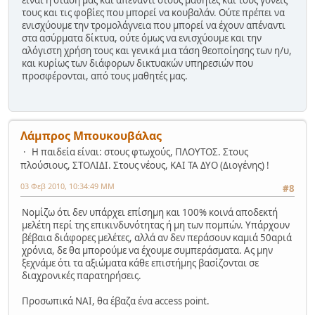
τους και τις φοβίες που μπορεί να κουβαλάν. Ούτε πρέπει να
ενισχύουμε την τρομολάγνεια που μπορεί να έχουν απέναντι
στα ασύρματα δίκτυα, ούτε όμως να ενισχύουμε και την
αλόγιστη χρήση τους και γενικά μια τάση θεοποίησης των η/υ,
και κυρίως των διάφορων δικτυακών υπηρεσιών που
προσφέρονται, από τους μαθητές μας.
Λάμπρος Μπουκουβάλας
Η παιδεία είναι: στους φτωχούς, ΠΛΟΥΤΟΣ. Στους
πλούσιους, ΣΤΟΛΙΔΙ. Στους νέους, ΚΑΙ ΤΑ ΔΥΟ (Διογένης) !
03 Φεβ 2010, 10:34:49 ΜΜ
#8
Νομίζω ότι δεν υπάρχει επίσημη και 100% κοινά αποδεκτή
μελέτη περί της επικινδυνότητας ή μη των πομπών. Υπάρχουν
βέβαια διάφορες μελέτες, αλλά αν δεν περάσουν καμιά 50αριά
χρόνια, δε θα μπορούμε να έχουμε συμπεράσματα. Ας μην
ξεχνάμε ότι τα αξιώματα κάθε επιστήμης βασίζονται σε
διαχρονικές παρατηρήσεις.
Προσωπικά ΝΑΙ, θα έβαζα ένα access point.