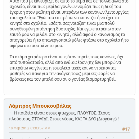
Αυτό που με εκνευρίζει σε αυτό το θέμα και σε πολλά άλλα στο
σχολείο, είναι πως μερίδα γονένων νομίζει πως η δική του
έγκριση στον μαθητή είναι υπεράνω των κανόνων λειτουργίας
του σχολείου: "Εγώ του επιτρέπω να καπνίζει ή να έχει το
κινητό στο σχολείο. Εσάς τι σας νοιάζει" είναι μια πολύ
συνηθισμένη απάντηση δυστυχώς. Και εγώ επιτρέπω στον
εαυτό μου να μιλάει στο κινητό , αλλά αφού ο κανονισμός το
απαγορεύει ή το απανεργοποιώ μόλις φτάσω στο σχολείο ή το
αφήνω στο αυοτκίνητο μου.
Το ακόμα χειρότερο είναι πως όταν τηρείς τους κανόνες, όχι
από τυπολατρεία, αλλά από ενδιαφέρον (πχ δεν μπορώ να
επιτρέπω να γίνεται η τουαλέτα τεκές και να ντρέπονται
μαθητές να πάνε για την ανάγκη τους) μερικές φορές να
βρίσκεις και τον μπελά σου αν ο γονέας διαμαρτυρηθεί.
Λάμπρος Μπουκουβάλας
Η παιδεία είναι: στους φτωχούς, ΠΛΟΥΤΟΣ. Στους
πλούσιους, ΣΤΟΛΙΔΙ. Στους νέους, ΚΑΙ ΤΑ ΔΥΟ (Διογένης) !
10 Φεβ 2010, 01:03:57 ΜΜ
#17