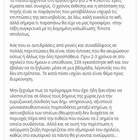
Τα παιδιά έρχονται στο εργαστήριο για 2-4 45λεπτα. Εμείς
είμαστε εκεί συνεχώς. Ο χρόνος έκθεσης και η απόσταση της
πηγής είναι οι παράγοντες που μεταβάλλουν ισχυρά τις
επιπτώσεις της ακτινοβολίας. Δε λέω, καλή ευκολία το wifi,
αλλά σήμερα τι παραπάνω θα είχε να μας προσφέρει στην
τάξη συγκριτικά με τη δομημένη καλωδίωση; Τίποτα
απολύτως.
Άσε που οι αντιδράσεις από γονείς και συναδέλφους σε
πολλές περιπτώσεις θα είναι τόσο έντονες που θα ακυρώσουν
ούτως ή άλλως την όλη προσπάθεια. Πριν 2-3 χρόνια σε στο
σχολείο που ήμουν ο υπεύθυνος ΣΕΚ εγκατέστησε wifi και τον
έβαλαν να το ξηλώσει μέσα σε μια βδομάδα, λέγοντάς του ότι
δεν επιτρέπεται. Το κατά πόσο ισχύει αυτό είναι θέμα προς
διερεύνηση.
Μην ξεχνάμε πως το πρόγραμμα που έχει ήδη ξεκινήσει να
υλοποιείται σε όλους τους δήμους της χώρας (για την
ευρυζωνική σύνδεση των δημ. υπηρεσιών), αξιοποιεί
μονοκατευθυντικούς πομποδέκτες μεταξύ κτηρίων, η
ακτινοβολία των οποίων (θεωρητικά) δεν διαχέεται σε
περιοχές πέρα από την ευθεία που ενώνει τα 2 σημεία τα
οποία συνδέονται. Αλλά και σε αυτή την περίπτωση η
ασύρματη ζεύξη περιορίζεται στο εξωτερικό του σχολείο,
καθώς στο εσωτερικό τα πάντα θα γίνονται ενσύρματα...