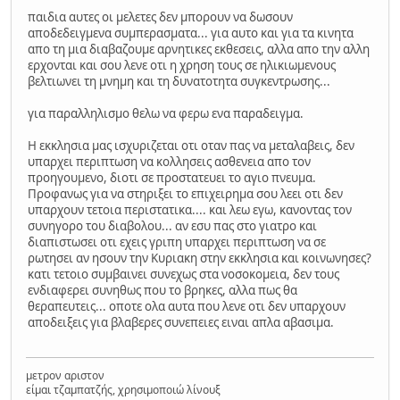
παιδια αυτες οι μελετες δεν μπορουν να δωσουν
αποδεδειγμενα συμπερασματα... για αυτο και για τα κινητα
απο τη μια διαβαζουμε αρνητικες εκθεσεις, αλλα απο την αλλη
ερχονται και σου λενε οτι η χρηση τους σε ηλικιωμενους
βελτιωνει τη μνημη και τη δυνατοτητα συγκεντρωσης...
για παραλληλισμο θελω να φερω ενα παραδειγμα.
Η εκκλησια μας ισχυριζεται οτι οταν πας να μεταλαβεις, δεν
υπαρχει περιπτωση να κολλησεις ασθενεια απο τον
προηγουμενο, διοτι σε προστατευει το αγιο πνευμα.
Προφανως για να στηριξει το επιχειρημα σου λεει οτι δεν
υπαρχουν τετοια περιστατικα.... και λεω εγω, κανοντας τον
συνηγορο του διαβολου... αν εσυ πας στο γιατρο και
διαπιστωσει οτι εχεις γριπη υπαρχει περιπτωση να σε
ρωτησει αν ησουν την Κυριακη στην εκκλησια και κοινωνησες?
κατι τετοιο συμβαινει συνεχως στα νοσοκομεια, δεν τους
ενδιαφερει συνηθως που το βρηκες, αλλα πως θα
θεραπευτεις... οποτε ολα αυτα που λενε οτι δεν υπαρχουν
αποδειξεις για βλαβερες συνεπειες ειναι απλα αβασιμα.
μετρον αριστον
είμαι τζαμπατζής, χρησιμοποιώ λίνουξ