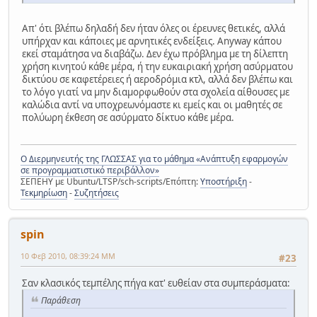
Απ' ότι βλέπω δηλαδή δεν ήταν όλες οι έρευνες θετικές, αλλά
υπήρχαν και κάποιες με αρνητικές ενδείξεις. Anyway κάπου
εκεί σταμάτησα να διαβάζω. Δεν έχω πρόβλημα με τη δίλεπτη
χρήση κινητού κάθε μέρα, ή την ευκαιριακή χρήση ασύρματου
δικτύου σε καφετέρειες ή αεροδρόμια κτλ, αλλά δεν βλέπω και
το λόγο γιατί να μην διαμορφωθούν στα σχολεία αίθουσες με
καλώδια αντί να υποχρεωνόμαστε κι εμείς και οι μαθητές σε
πολύωρη έκθεση σε ασύρματο δίκτυο κάθε μέρα.
Ο Διερμηνευτής της ΓΛΩΣΣΑΣ για το μάθημα «Ανάπτυξη εφαρμογών
σε προγραμματιστικό περιβάλλον»
ΣΕΠΕΗΥ με Ubuntu/LTSP/sch-scripts/Επόπτη:
Υποστήριξη
-
Τεκμηρίωση
-
Συζητήσεις
spin
10 Φεβ 2010, 08:39:24 ΜΜ
#23
Σαν κλασικός τεμπέλης πήγα κατ' ευθείαν στα συμπεράσματα:
Παράθεση