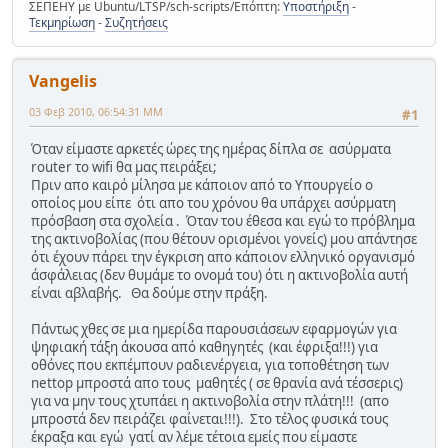
ΣΕΠΕΗΥ με Ubuntu/LTSP/sch-scripts/Επόπτη:
Υποστήριξη
-
Τεκμηρίωση
-
Συζητήσεις
Vangelis
03 Φεβ 2010, 06:54:31 ΜΜ
#1
Όταν είμαστε αρκετές ώρες της ημέρας δίπλα σε ασύρματα
router το wifi θα μας πειράξει;
Πριν απο καιρό μίλησα με κάποιον από το Υπουργείο ο
οποίος μου είπε ότι απο του χρόνου θα υπάρχει ασύρματη
πρόσβαση στα σχολεία . Όταν του έθεσα και εγώ το πρόβλημα
της ακτινοβολίας (που θέτουν ορισμένοι γονείς) μου απάντησε
ότι έχουν πάρει την έγκριση απο κάποιον ελληνικό οργανισμό
άσφάλειας (δεν θυμάμε το ονομά του) ότι η ακτινοβολία αυτή
είναι αβλαβής. Θα δούμε στην πράξη.
Πάντως χθες σε μια ημερίδα παρουσιάσεων εφαρμογών για
ψηφιακή τάξη άκουσα από καθηγητές (και έφριξα!!!) για
οθόνες που εκπέμπουν ραδιενέργεια, για τοποθέτηση των
nettop μπροστά απο τους μαθητές ( σε θρανία ανά τέσσερις)
για να μην τους χτυπάει η ακτινοβολία στην πλάτη!!! (απο
μπροστά δεν πειράζει φαίνεται!!!). Στο τέλος φυσικά τους
έκραξα και εγώ γατί αν λέμε τέτοια εμείς που είμαστε