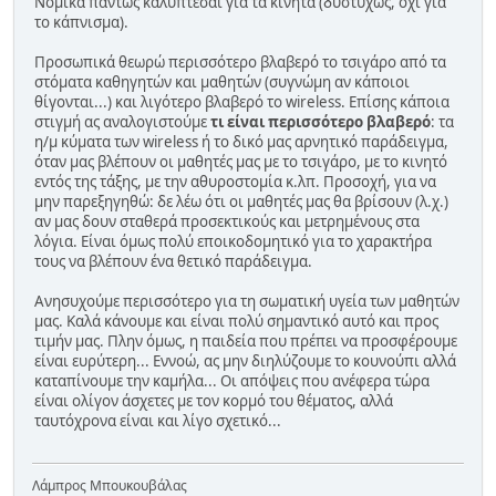
Νομικά πάντως καλύπτεσαι για τα κινητά (δυστυχώς, όχι για
το κάπνισμα).
Προσωπικά θεωρώ περισσότερο βλαβερό το τσιγάρο από τα
στόματα καθηγητών και μαθητών (συγνώμη αν κάποιοι
θίγονται...) και λιγότερο βλαβερό το wireless. Επίσης κάποια
στιγμή ας αναλογιστούμε
τι είναι περισσότερο βλαβερό
: τα
η/μ κύματα των wireless ή το δικό μας αρνητικό παράδειγμα,
όταν μας βλέπουν οι μαθητές μας με το τσιγάρο, με το κινητό
εντός της τάξης, με την αθυροστομία κ.λπ. Προσοχή, για να
μην παρεξηγηθώ: δε λέω ότι οι μαθητές μας θα βρίσουν (λ.χ.)
αν μας δουν σταθερά προσεκτικούς και μετρημένους στα
λόγια. Είναι όμως πολύ εποικοδομητικό για το χαρακτήρα
τους να βλέπουν ένα θετικό παράδειγμα.
Ανησυχούμε περισσότερο για τη σωματική υγεία των μαθητών
μας. Καλά κάνουμε και είναι πολύ σημαντικό αυτό και προς
τιμήν μας. Πλην όμως, η παιδεία που πρέπει να προσφέρουμε
είναι ευρύτερη... Εννοώ, ας μην διηλύζουμε το κουνούπι αλλά
καταπίνουμε την καμήλα... Οι απόψεις που ανέφερα τώρα
είναι ολίγον άσχετες με τον κορμό του θέματος, αλλά
ταυτόχρονα είναι και λίγο σχετικό...
Λάμπρος Μπουκουβάλας