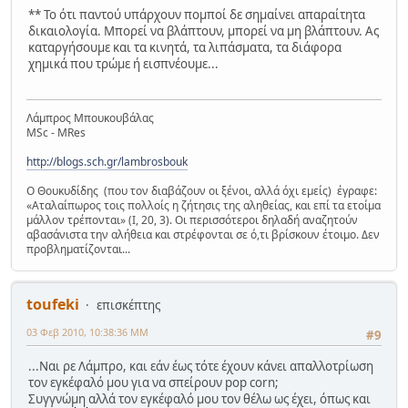
** Το ότι παντού υπάρχουν πομποί δε σημαίνει απαραίτητα
δικαιολογία. Μπορεί να βλάπτουν, μπορεί να μη βλάπτουν. Ας
καταργήσουμε και τα κινητά, τα λιπάσματα, τα διάφορα
χημικά που τρώμε ή εισπνέουμε...
Λάμπρος Μπουκουβάλας
MSc - MRes
http://blogs.sch.gr/lambrosbouk
Ο Θουκυδίδης (που τον διαβάζουν οι ξένοι, αλλά όχι εμείς) έγραφε:
«Αταλαίπωρος τοις πολλοίς η ζήτησις της αληθείας, και επί τα ετοίμα
μάλλον τρέπονται» (Ι, 20, 3). Οι περισσότεροι δηλαδή αναζητούν
αβασάνιστα την αλήθεια και στρέφονται σε ό,τι βρίσκουν έτοιμο. Δεν
προβληματίζονται...
toufeki
επισκέπτης
03 Φεβ 2010, 10:38:36 ΜΜ
#9
...Ναι ρε Λάμπρο, και εάν έως τότε έχουν κάνει απαλλοτρίωση
τον εγκέφαλό μου για να σπείρουν pop corn;
Συγγνώμη αλλά τον εγκέφαλό μου τον θέλω ως έχει, όπως και