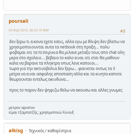
poursali
03 Φεβ 2010, 08:23:19 ΜΜ
#3
δεν ξερω τι εικονα εχετε εσεις, αλλα εγω με θλιψη δεν βλεπω να
χρησιμοποιουνται αυτα τα netbook στη πραξη... πολυ
φοβαμαι οτι τα πιτσιρικια θα μιλανε μεταξυ τους απο chat ολη
μερα στο σχολειο... βεβαια το καλο ειναι οτι ετσι θα μαθουν
καλα να βαρανε τα πληκτρα οπως λενε καποιοι...
τωρα για την ακτινοβολια δεν ξερω... φαινεται οντως τα 3
μετρα να ειναι ασφαλης αποσταση αλλα και τα κινητα καποτε
θεωρουνταν εντελως ακινδυνα...
προς το παρον δεν ψηφιζω θελω να ακουσω και αλλες γνωμες
μετρον αριστον
είμαι τζαμπατζής, χρησιμοποιώ λίνουξ
alkisg
Τεχνικός / καθαρίστρια