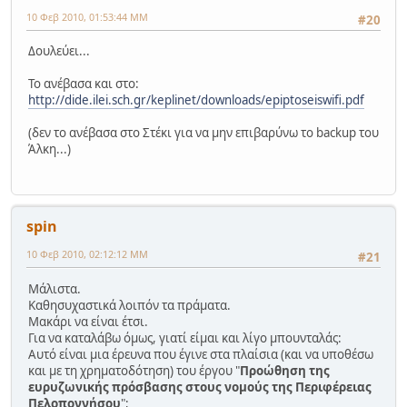
10 Φεβ 2010, 01:53:44 ΜΜ
#20
Δουλεύει...
Το ανέβασα και στο:
http://dide.ilei.sch.gr/keplinet/downloads/epiptoseiswifi.pdf
(δεν το ανέβασα στο Στέκι για να μην επιβαρύνω το backup του
Άλκη...)
spin
10 Φεβ 2010, 02:12:12 ΜΜ
#21
Μάλιστα.
Καθησυχαστικά λοιπόν τα πράματα.
Μακάρι να είναι έτσι.
Για να καταλάβω όμως, γιατί είμαι και λίγο μπουνταλάς:
Αυτό είναι μια έρευνα που έγινε στα πλαίσια (και να υποθέσω
και με τη χρηματοδότηση) του έργου "
Προώθηση της
ευρυζωνικής πρόσβασης στους νομούς της Περιφέρειας
Πελοποννήσου
";