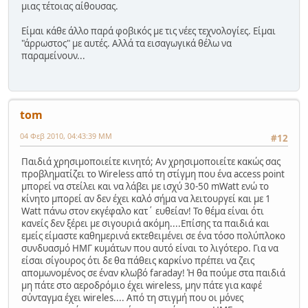
μιας τέτοιας αίθουσας.
Είμαι κάθε άλλο παρά φοβικός με τις νέες τεχνολογίες. Είμαι
"άρρωστος" με αυτές. Αλλά τα εισαγωγικά θέλω να
παραμείνουν...
tom
04 Φεβ 2010, 04:43:39 ΜΜ
#12
Παιδιά χρησιμοποιείτε κινητό; Αν χρησιμοποιείτε κακώς σας
προβληματίζει το Wireless από τη στίγμη που ένα access point
μπορεί να στείλει και να λάβει με ισχύ 30-50 mWatt ενώ το
κίνητο μπορεί αν δεν έχει καλό σήμα να λειτουργεί και με 1
Watt πάνω στον εκγέφαλο κατ΄ ευθείαν! Το θέμα είναι ότι
κανείς δεν ξέρει με σιγουριά ακόμη....Επίσης τα παιδιά και
εμείς είμαστε καθημερινά εκτεθειμένει σε ένα τόσο πολύπλοκο
συνδυασμό ΗΜΓ κυμάτων που αυτό είναι το λιγότερο. Για να
είσαι σίγουρος ότι δε θα πάθεις καρκίνο πρέπει να ζεις
απομωνομένος σε έναν κλωβό faraday! Ή θα πούμε στα παιδιά
μη πάτε στο αεροδρόμιο έχει wireless, μην πάτε για καφέ
σύνταγμα έχει wireles.... Από τη στιγμή που οι μόνες