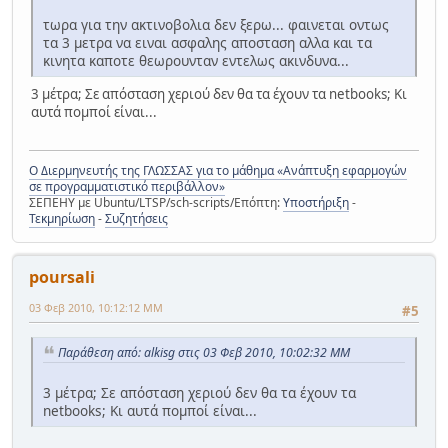
τωρα για την ακτινοβολια δεν ξερω... φαινεται οντως
τα 3 μετρα να ειναι ασφαλης αποσταση αλλα και τα
κινητα καποτε θεωρουνταν εντελως ακινδυνα...
3 μέτρα; Σε απόσταση χεριού δεν θα τα έχουν τα netbooks; Κι
αυτά πομποί είναι...
Ο Διερμηνευτής της ΓΛΩΣΣΑΣ για το μάθημα «Ανάπτυξη εφαρμογών
σε προγραμματιστικό περιβάλλον»
ΣΕΠΕΗΥ με Ubuntu/LTSP/sch-scripts/Επόπτη:
Υποστήριξη
-
Τεκμηρίωση
-
Συζητήσεις
poursali
03 Φεβ 2010, 10:12:12 ΜΜ
#5
Παράθεση από: alkisg στις 03 Φεβ 2010, 10:02:32 ΜΜ
3 μέτρα; Σε απόσταση χεριού δεν θα τα έχουν τα
netbooks; Κι αυτά πομποί είναι...