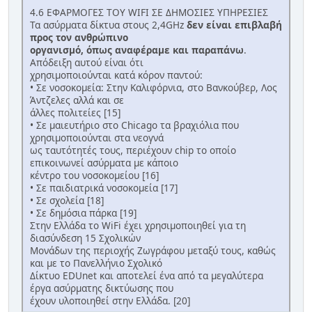
4.6 ΕΦΑΡΜΟΓΕΣ ΤΟΥ WIFI ΣΕ ΔΗΜΟΣΙΕΣ ΥΠΗΡΕΣΙΕΣ
Τα ασύρματα δίκτυα στους 2,4GHz
δεν είναι επιβλαβή
προς τον ανθρώπινο
οργανισμό, όπως αναφέραμε και παραπάνω
.
Απόδειξη αυτού είναι ότι
χρησιμοποιούνται κατά κόρον παντού:
• Σε νοσοκομεία: Στην Καλιφόρνια, στο Βανκούβερ, Λος
Άντζελες αλλά και σε
άλλες πολιτείες [15]
• Σε μαιευτήριο στο Chicago τα βραχιόλια που
χρησιμοποιούνται στα νεογνά
ως ταυτότητές τους, περιέχουν chip το οποίο
επικοινωνεί ασύρματα με κάποιο
κέντρο του νοσοκομείου [16]
• Σε παιδιατρικά νοσοκομεία [17]
• Σε σχολεία [18]
• Σε δημόσια πάρκα [19]
Στην Ελλάδα το WiFi έχει χρησιμοποιηθεί για τη
διασύνδεση 15 Σχολικών
Μονάδων της περιοχής Ζωγράφου μεταξύ τους, καθώς
και με το Πανελλήνιο Σχολικό
Δίκτυο EDUnet και αποτελεί ένα από τα μεγαλύτερα
έργα ασύρματης δικτύωσης που
έχουν υλοποιηθεί στην Ελλάδα. [20]