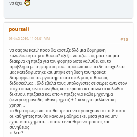
να έχει.
poursali
03 Φεβ 2010, 11:06:01 ΜΜ
#10
να σας οω κατι? ποσο θα κοστιζε δλδ μια δομημενη
καλωδιωση στην αιθουσα? αξιζει νομιζω... ας μπει και μια
διακριτικη πριζα για τον φορητο ωστε να λυθει και το
προβλημα με τη φορτιση του.. προσωπικα επειδη το σχολειο
μας κατεδαφιστηκε και μπηκε στη θεση του προκατ
διαμορφωσα το εργαστηριο στο στυλ μιας αιθουσας
διδασκαλιας.. δλδ εβαλα τους υπολογιστες σε σειρες αντι στον
τοιχο οπως ειναι συνηθως και περασα εκει πανω τα καλωδια
δικτυου, πριζακια και απο 4 πριζες για καθε μηχανημα
(κεντρικη μοναδα, οθονη, ηχεια) + 1 κενη για μελλοντικη
χρηση...
το θεμα ομως ειναι οτι θα πρεπει να προσεχουν τα παιδια και
οι καθηγητες που θα κανουν μαθημα εκει μεσα για να μην
εχουμε ατυχηματα.... οποτε ειναι θεμα νοτροπιας και
συνηθειας
τι λετε?