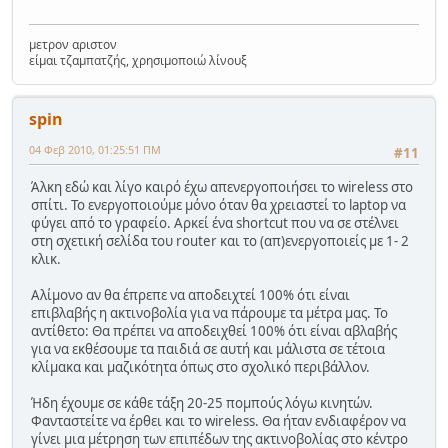
μετρον αριστον
είμαι τζαμπατζής, χρησιμοποιώ λίνουξ
spin
04 Φεβ 2010, 01:25:51 ΠΜ
#11
Άλκη εδώ και λίγο καιρό έχω απενεργοποιήσει το wireless στο
σπίτι. Το ενεργοποιούμε μόνο όταν θα χρειαστεί το laptop να
φύγει από το γραφείο. Αρκεί ένα shortcut που να σε στέλνει
στη σχετική σελίδα του router και το (απ)ενεργοποιείς με 1- 2
κλικ.
Αλίμονο αν θα έπρεπε να αποδειχτεί 100% ότι είναι
επιβλαβής η ακτινοβολία για να πάρουμε τα μέτρα μας. Το
αντίθετο: Θα πρέπει να αποδειχθεί 100% ότι είναι αβλαβής
για να εκθέσουμε τα παιδιά σε αυτή και μάλιστα σε τέτοια
κλίμακα και μαζικότητα όπως στο σχολικό περιβάλλον.
Ήδη έχουμε σε κάθε τάξη 20-25 πομπούς λόγω κινητών.
Φανταστείτε να έρθει και το wireless. Θα ήταν ενδιαφέρον να
γίνει μια μέτρηση των επιπέδων της ακτινοβολίας στο κέντρο