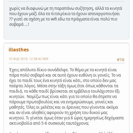
χωρίς να διαφωνώ με τη παραπάνω συζήτηση, αλλά τα κινητά
που έχουν μαζί όλα τα πιτσιρίκια τα έχουν απενεργοποιήσει
?? γιατί σε σχέση με το wifi εδω τα πράγματα είναι πολύ πιο
σοβαρά ...!
iliasthes
10 Φεβ 2010, 12:38:42 ΜΜ
#16
Έχεις απόλυτο δίκιο συνάδελφε. Το θέμα με τα κινητά είναι
πάρα πολύ σοβαρό και σε αυτό έχουν ευθύνη οι γονείς. Το να
έχει το παιδί τους ένα κινητό είναι κάτι, στο οποίο δεν μας
πεέφτει λόγος. Μέσα στην τάξη όμως έτσι όπως κάθονται τα
παιδιά, το κάθε παιδί βρίσκεται σε εμβέλεια τουλάχιστον έξι
κινητών. Νομίζω πως είναι κάτι για το οποίο θα έπρεπε να
πάρουμε πρωτοβουλίες και να ενημερώσουμε, γονείς και
μαθητές. Όλες οι μελέτες και οι έρευνες που γίνονται ακόμα
και αν είναι αληθείς αφορούν τη χρήση του δικού μας
κινητού. Τι γίνεται όμως όταν για 6 ώρες ημερησίως δεχόμαστε
ακτινοβολία από 5-6 συσκευές ταυτόχρονα;