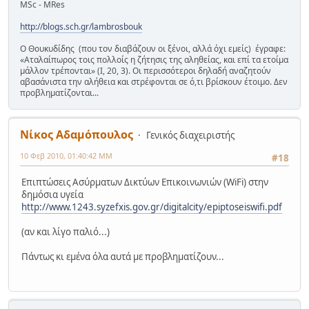
MSc - MRes
http://blogs.sch.gr/lambrosbouk
Ο Θουκυδίδης (που τον διαβάζουν οι ξένοι, αλλά όχι εμείς) έγραφε:
«Αταλαίπωρος τοις πολλοίς η ζήτησις της αληθείας, και επί τα ετοίμα
μάλλον τρέπονται» (Ι, 20, 3). Οι περισσότεροι δηλαδή αναζητούν
αβασάνιστα την αλήθεια και στρέφονται σε ό,τι βρίσκουν έτοιμο. Δεν
προβληματίζονται...
Νίκος Αδαμόπουλος
Γενικός διαχειριστής
10 Φεβ 2010, 01:40:42 ΜΜ
#18
Επιπτώσεις Ασύρματων Δικτύων Επικοινωνιών (WiFi) στην
δημόσια υγεία
http://www.1243.syzefxis.gov.gr/digitalcity/epiptoseiswifi.pdf
(αν και λίγο παλιό...)
Πάντως κι εμένα όλα αυτά με προβληματίζουν...