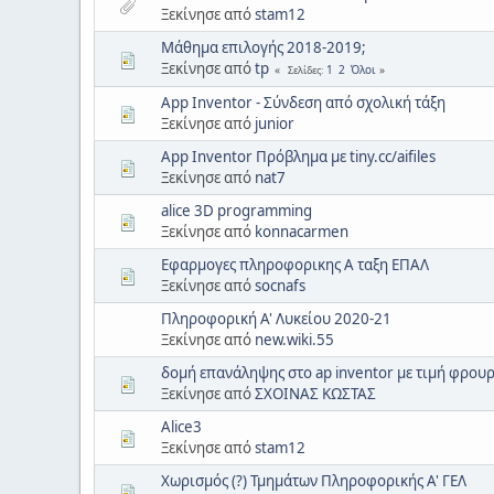
Ξεκίνησε από
stam12
Μάθημα επιλογής 2018-2019;
Ξεκίνησε από
tp
1
2
Όλοι
Σελίδες
App Inventor - Σύνδεση από σχολική τάξη
Ξεκίνησε από
junior
App Inventor Πρόβλημα με tiny.cc/aifiles
Ξεκίνησε από
nat7
alice 3D programming
Ξεκίνησε από
konnacarmen
Εφαρμογες πληροφορικης Α ταξη ΕΠΑΛ
Ξεκίνησε από
socnafs
Πληροφορική Α' Λυκείου 2020-21
Ξεκίνησε από
new.wiki.55
δομή επανάληψης στο ap inventor με τιμή φρου
Ξεκίνησε από
ΣΧΟΙΝΑΣ ΚΩΣΤΑΣ
Alice3
Ξεκίνησε από
stam12
Χωρισμός (?) Τμημάτων Πληροφορικής Α' ΓΕΛ