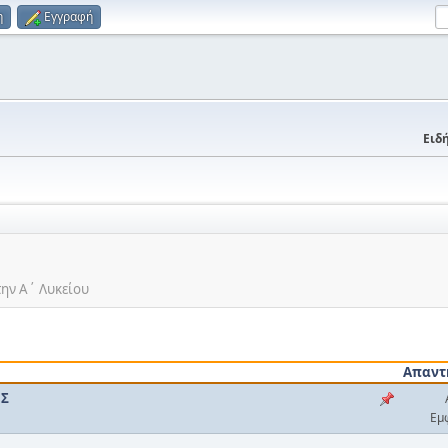
η
Εγγραφή
Ειδή
την Α΄ Λυκείου
Απαντ
ΟΣ
Εμ