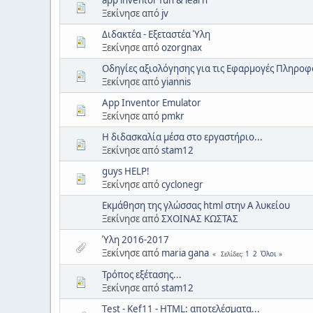
Ξεκίνησε από
jv
Διδακτέα - Εξεταστέα Ύλη
Ξεκίνησε από
ozorgnax
Οδηγίες αξιολόγησης για τις Εφαρμογές Πληροφο
Ξεκίνησε από
yiannis
App Inventor Emulator
Ξεκίνησε από
pmkr
Η διδασκαλία μέσα στο εργαστήριο...
Ξεκίνησε από
stam12
guys HELP!
Ξεκίνησε από
cyclonegr
Εκμάθηση της γλώσσας html στην Α λυκείου
Ξεκίνησε από
ΣΧΟΙΝΑΣ ΚΩΣΤΑΣ
Ύλη 2016-2017
Ξεκίνησε από
maria gana
1
2
Όλοι
Σελίδες
Τρόπος εξέτασης...
Ξεκίνησε από
stam12
Τest - Kef11 - HTML: αποτελέσματα...