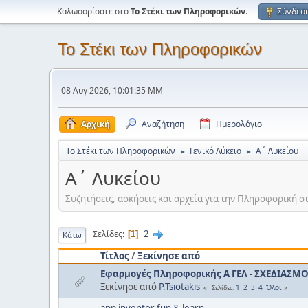
Καλωσορίσατε στο
Το Στέκι των Πληροφορικών
.
Σύνδεσ
Το Στέκι των Πληροφορικών
08 Αυγ 2026, 10:01:35 ΜΜ
Αρχική
Αναζήτηση
Ημερολόγιο
Το Στέκι των Πληροφορικών
Γενικό Λύκειο
Α΄ Λυκείου
►
►
Α΄ Λυκείου
Συζητήσεις, ασκήσεις και αρχεία για την Πληροφορική σ
2
Σελίδες
1
Κάτω
Τίτλος
/
Ξεκίνησε από
Εφαρμογές Πληροφορικής Α ΓΕΛ - ΣΧΕΔΙΑΣΜ
Ξεκίνησε από
P.Tsiotakis
1
2
3
4
Όλοι
Σελίδες
app inventor fun & learn