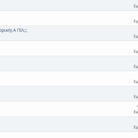
Εμ
Εμ
ρικής Α ΓΕΛ;;;
Εμ
Εμ
Εμ
Εμ
Εμ
Εμ
Εμ