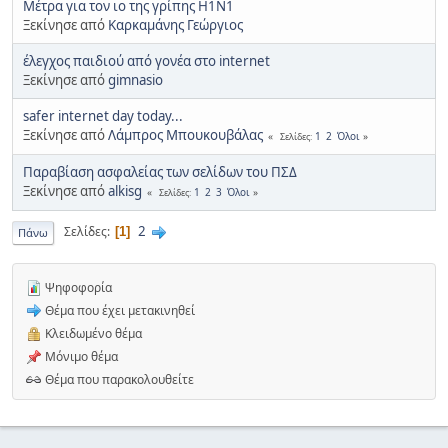
Μέτρα για τον ιο της γρίπης H1Ν1
Ξεκίνησε από
Καρκαμάνης Γεώργιος
έλεγχος παιδιού από γονέα στο internet
Ξεκίνησε από
gimnasio
safer internet day today...
Ξεκίνησε από
Λάμπρος Μπουκουβάλας
1
2
Όλοι
Σελίδες
Παραβίαση ασφαλείας των σελίδων του ΠΣΔ
Ξεκίνησε από
alkisg
1
2
3
Όλοι
Σελίδες
2
Σελίδες
1
Πάνω
Ψηφοφορία
Θέμα που έχει μετακινηθεί
Κλειδωμένο θέμα
Μόνιμο θέμα
Θέμα που παρακολουθείτε