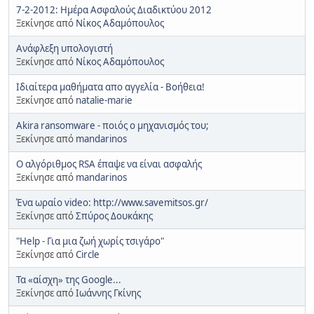
7-2-2012: Ημέρα Ασφαλούς Διαδικτύου 2012
Ξεκίνησε από
Νίκος Αδαμόπουλος
Ανάφλεξη υπολογιστή
Ξεκίνησε από
Νίκος Αδαμόπουλος
Ιδιαίτερα μαθήματα απο αγγελία - Βοήθεια!
Ξεκίνησε από
natalie-marie
Akira ransomware - ποιός ο μηχανισμός του;
Ξεκίνησε από
mandarinos
Ο αλγόριθμος RSA έπαψε να είναι ασφαλής
Ξεκίνησε από
mandarinos
Ένα ωραίο video: http://www.savemitsos.gr/
Ξεκίνησε από
Σπύρος Δουκάκης
"Help - Για μια ζωή χωρίς τσιγάρο"
Ξεκίνησε από
Circle
Τα «αίσχη» της Google...
Ξεκίνησε από
Ιωάννης Γκίνης