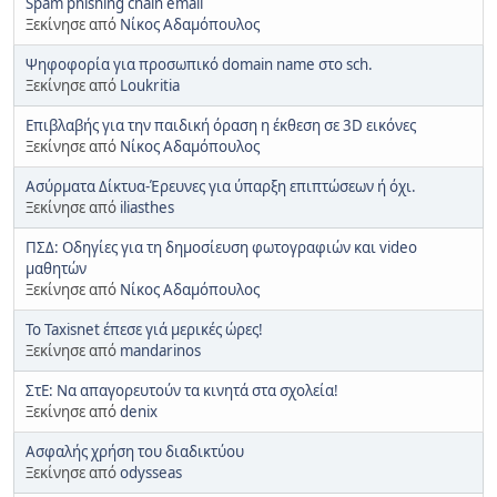
Spam phishing chain email
Ξεκίνησε από
Νίκος Αδαμόπουλος
Ψηφοφορία για προσωπικό domain name στο sch.
Ξεκίνησε από
Loukritia
Επιβλαβής για την παιδική όραση η έκθεση σε 3D εικόνες
Ξεκίνησε από
Νίκος Αδαμόπουλος
Ασύρματα Δίκτυα-Έρευνες για ύπαρξη επιπτώσεων ή όχι.
Ξεκίνησε από
iliasthes
ΠΣΔ: Οδηγίες για τη δημοσίευση φωτογραφιών και video
μαθητών
Ξεκίνησε από
Νίκος Αδαμόπουλος
Το Taxisnet έπεσε γιά μερικές ώρες!
Ξεκίνησε από
mandarinos
ΣτΕ: Να απαγορευτούν τα κινητά στα σχολεία!
Ξεκίνησε από
denix
Ασφαλής χρήση του διαδικτύου
Ξεκίνησε από
odysseas