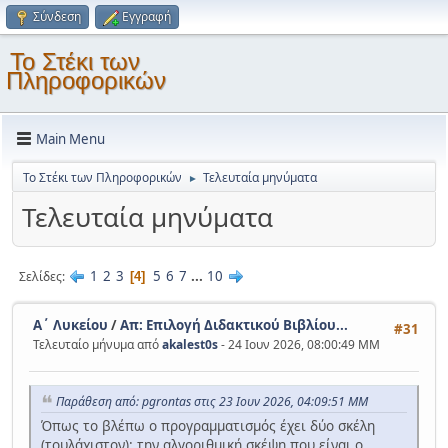
Σύνδεση
Εγγραφή
Το Στέκι των
Πληροφορικών
Main Menu
Το Στέκι των Πληροφορικών
Τελευταία μηνύματα
►
Τελευταία μηνύματα
1
2
3
5
6
7
...
10
Σελίδες
4
Α΄ Λυκείου
/
Απ: Επιλογή Διδακτικού Βιβλίου...
#31
Τελευταίο μήνυμα από
akalest0s
- 24 Ιουν 2026, 08:00:49 ΜΜ
Παράθεση από: pgrontas στις 23 Ιουν 2026, 04:09:51 ΜΜ
Όπως το βλέπω ο προγραμματισμός έχει δύο σκέλη
(τουλάχιστον): την αλγοριθμική σκέψη που είναι ο