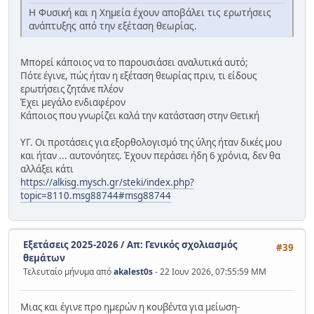
Η Φυσική και η Χημεία έχουν αποβάλει τις ερωτήσεις
ανάπτυξης από την εξέταση θεωρίας.
Μπορεί κάποιος να το παρουσιάσει αναλυτικά αυτό;
Πότε έγινε, πώς ήταν η εξέταση θεωρίας πριν, τι είδους
ερωτήσεις ζητάνε πλέον
Έχει μεγάλο ενδιαφέρον
Κάποιος που γνωρίζει καλά την κατάσταση στην Θετική
ΥΓ. Οι προτάσεις για εξορθολογισμό της ύλης ήταν δικές μου
και ήταν ... αυτονόητες. Έχουν περάσει ήδη 6 χρόνια, δεν θα
αλλάξει κάτι
https://alkisg.mysch.gr/steki/index.php?
topic=8110.msg88744#msg88744
Εξετάσεις 2025-2026
/
Απ: Γενικός σχολιασμός
#39
θεμάτων
Τελευταίο μήνυμα από
akalest0s
- 22 Ιουν 2026, 07:55:59 ΜΜ
Μιας και έγινε προ ημερών η κουβέντα για μείωση-