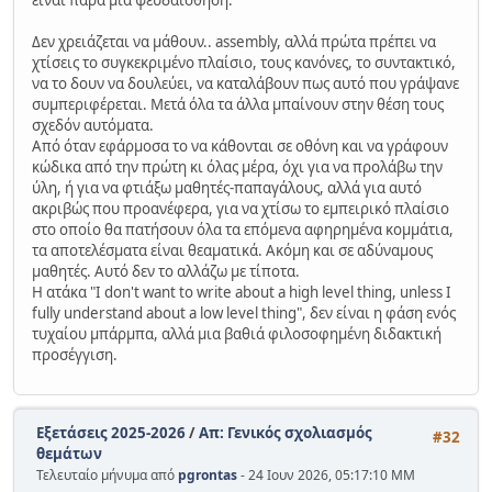
είναι παρά μια ψευδαίσθηση.
Δεν χρειάζεται να μάθουν.. assembly, αλλά πρώτα πρέπει να
χτίσεις το συγκεκριμένο πλαίσιο, τους κανόνες, το συντακτικό,
να το δουν να δουλεύει, να καταλάβουν πως αυτό που γράψανε
συμπεριφέρεται. Μετά όλα τα άλλα μπαίνουν στην θέση τους
σχεδόν αυτόματα.
Από όταν εφάρμοσα το να κάθονται σε οθόνη και να γράφουν
κώδικα από την πρώτη κι όλας μέρα, όχι για να προλάβω την
ύλη, ή για να φτιάξω μαθητές-παπαγάλους, αλλά για αυτό
ακριβώς που προανέφερα, για να χτίσω το εμπειρικό πλαίσιο
στο οποίο θα πατήσουν όλα τα επόμενα αφηρημένα κομμάτια,
τα αποτελέσματα είναι θεαματικά. Ακόμη και σε αδύναμους
μαθητές. Αυτό δεν το αλλάζω με τίποτα.
Η ατάκα "I don't want to write about a high level thing, unless I
fully understand about a low level thing", δεν είναι η φάση ενός
τυχαίου μπάρμπα, αλλά μια βαθιά φιλοσοφημένη διδακτική
προσέγγιση.
Εξετάσεις 2025-2026
/
Απ: Γενικός σχολιασμός
#32
θεμάτων
Τελευταίο μήνυμα από
pgrontas
- 24 Ιουν 2026, 05:17:10 ΜΜ