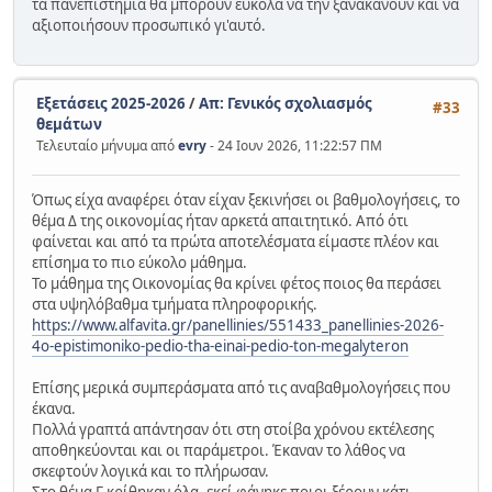
τα πανεπιστήμια θα μπορούν εύκολα να την ξανακάνουν και να
αξιοποιήσουν προσωπικό γι'αυτό.
Εξετάσεις 2025-2026
/
Απ: Γενικός σχολιασμός
#33
θεμάτων
Τελευταίο μήνυμα από
evry
- 24 Ιουν 2026, 11:22:57 ΠΜ
Όπως είχα αναφέρει όταν είχαν ξεκινήσει οι βαθμολογήσεις, το
θέμα Δ της οικονομίας ήταν αρκετά απαιτητικό. Από ότι
φαίνεται και από τα πρώτα αποτελέσματα είμαστε πλέον και
επίσημα το πιο εύκολο μάθημα.
Το μάθημα της Οικονομίας θα κρίνει φέτος ποιος θα περάσει
στα υψηλόβαθμα τμήματα πληροφορικής.
https://www.alfavita.gr/panellinies/551433_panellinies-2026-
4o-epistimoniko-pedio-tha-einai-pedio-ton-megalyteron
Επίσης μερικά συμπεράσματα από τις αναβαθμολογήσεις που
έκανα.
Πολλά γραπτά απάντησαν ότι στη στοίβα χρόνου εκτέλεσης
αποθηκεύονται και οι παράμετροι. Έκαναν το λάθος να
σκεφτούν λογικά και το πλήρωσαν.