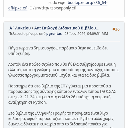
sudo wget
boot.ipxe.org/x86_64-
efi/ipxe.efi
-O /srv/tftp/ltsp/snponly.efi
Α΄ Λυκείου
/
Απ: Επιλογή Διδακτικού Βιβλίου...
#36
Τελευταίο μήνυμα από
pgrontas
- 23 Ιουν 2026, 04:09:51 ΜΜ
Πήγα τώρα να δημιουργήσω παρόμοιο θέμα και είδα ότι
υπήρχε ήδη.
Λοιπόν ένα πρώτο σχόλιο που θα ήθελα συζητήσουμε είναι η
ελλιπής κατά τη γνώμη μου παρουσίαση της σύνταξης κάποιας
γλώσσας προγραμματισμού. Ισχύει και για τα δύο βιβλία.
Παρατηρώ ότι στο βιβλίο της ΕΠΥ γίνεται μια προσπάθεια
παρουσίασης της σύνταξης κάποιον εντολών τύπου ΓΛΩΣΣΑΣ
στις σελ. 21-24 και μετά στη σελίδα 26 υπάρχει η σειριακή
αναζήτηση σε Python.
Στο βιβλίο της Ελληνικής Γραφής τα πράγματα είναι λίγο
καλύτερα, αφού παρουσιάζεται κάπως η Python αλλά χωρίς
όμως να δίνεται η ευκαιρία από το διδακτικό πακέτο για