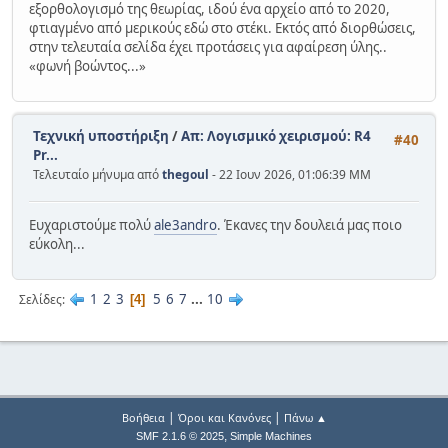
εξορθολογισμό της θεωρίας, ιδού ένα αρχείο από το 2020,
φτιαγμένο από μερικούς εδώ στο στέκι. Εκτός από διορθώσεις,
στην τελευταία σελίδα έχει προτάσεις για αφαίρεση ύλης..
«φωνή βοώντος...»
Τεχνική υποστήριξη
/
Απ: Λογισμικό χειρισμού: R4
#40
Pr...
Τελευταίο μήνυμα από
thegoul
- 22 Ιουν 2026, 01:06:39 ΜΜ
Ευχαριστούμε πολύ
ale3andro
. Έκανες την δουλειά μας ποιο
εύκολη...
1
2
3
5
6
7
...
10
Σελίδες
4
|
|
Βοήθεια
Όροι και Κανόνες
Πάνω ▲
,
SMF 2.1.6 © 2025
Simple Machines