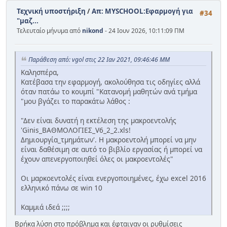
Τεχνική υποστήριξη
/
Απ: MYSCHOOL:Εφαρμογή για
#34
"μαζ...
Τελευταίο μήνυμα από
nikond
- 24 Ιουν 2026, 10:11:09 ΠΜ
Παράθεση από: vgol στις 22 Ιαν 2021, 09:46:46 ΜΜ
Καλησπέρα,
Κατέβασα την εφαρμογή, ακολούθησα τις οδηγίες αλλά
όταν πατάω το κουμπί "Κατανομή μαθητών ανά τμήμα
"μου βγάζει το παρακάτω λάθος :
"Δεν είναι δυνατή η εκτέλεση της μακροεντολής
'Ginis_ΒΑΘΜΟΛΟΓΙΕΣ_V6_2_2.xls!
Δημιουργία_τμημάτων'. Η μακροεντολή μπορεί να μην
είναι δαθέσιμη σε αυτό το βιβλίο εργασίας ή μπορεί να
έχουν απενεργοποιηθεί όλες οι μακροεντολές"
Οι μαρκοεντολές είναι ενεργοποιημένες, έχω excel 2016
ελληνικό πάνω σε win 10
Καμμιά ιδεά ;;;;
Βρήκα λύση στο πρόβλημα και έφταιγαν οι ρυθμίσεις