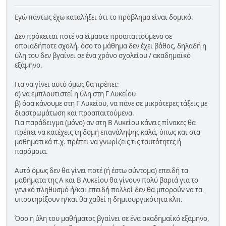
Εγώ πάντως έχω καταλήξει ότι το πρόβλημα είναι δομικό.
Δεν πρόκειται ποτέ να είμαστε προαπαιτούμενο σε
οποιαδήποτε σχολή, όσο το μάθημα δεν έχει βάθος, δηλαδή η
ύλη του δεν βγαίνει σε ένα χρόνο σχολείου / ακαδημαϊκό
εξάμηνο.
Για να γίνει αυτό όμως θα πρέπει:
α) να εμπλουτιστεί η ύλη στη Γ Λυκείου
β) όσα κάνουμε στη Γ Λυκείου, να πάνε σε μικρότερες τάξεις με
διαστρωμάτωση και προαπαιτούμενα.
Για παράδειγμα (μόνο) αν στη Β Λυκείου κάνεις πίνακες θα
πρέπει να κατέχεις τη δομή επανάληψης καλά, όπως και στα
μαθηματικά π.χ. πρέπει να γνωρίζεις τις ταυτότητες ή
παρόμοια.
Αυτό όμως δεν θα γίνει ποτέ (ή έστω σύντομα) επειδή τα
μαθήματα της Α και Β Λυκείου θα γίνουν πολύ βαριά για το
γενικό πληθυσμό ή/και επειδή πολλοί δεν θα μπορούν να τα
υποστηρίξουν η/και θα χαθεί η δημιουργικότητα κλπ.
Όσο η ύλη του μαθήματος βγαίνει σε ένα ακαδημαϊκό εξάμηνο,