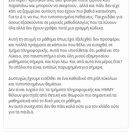
Στο θέμα Γ κρίθηκαν όλα, εκεί φάνηκε ποιοι ξέρουν κάτι
παραπάνω και μπορούν να σκεφτούν , αλλά και πάλι δεν είχε
κάτι να ξεχωρίσει αυτός/η που έχουν πιο βαθιά κατανόηση.
Για το Δ τι να πω, πιο τυποποιημένο πεθαίνεις. Παιχνιδάκι για
όσους εξασκούνται σε μαγικές μεθοδολογίες που τα λύνουν
όλα αλλά δεν έχουν γράψει ποτέ μια γραμμή κώδικα.
Αυτή τη στιγμή το μάθημα όπως έχει εξελιχθεί δεν προσφέρει
και πολλά πράγματα σε κάποιον που θέλει να εισαχθεί σε
τμήμα πληροφορικής. Αυτά που υποτίθεται ότι μαθαίνει στο
Λύκειο, στο πανεπιστήμιο είναι ύλη μισού εξαμηνιαίου
μαθήματος σήμερα. και λίγο λέω. Και από αυτά ένα μέρος έτσι?
Τα υπόλοιπα είναι εντελώς παρωχημένα για σήμερα.
Δυστυχώς έχουμε εισέλθει σε ένα καθοδικό σπιράλ εύκολων
και τυποποιημένων θεμάτων.
Δεν είναι τυχαίο ότι τα τμήματα πληροφορικής και ΗΜΜΥ
θέλουν φοιτητές από Θετική και θεωρούν πιο σημαντικά τα
μαθηματικά από το δικό μας το μάθημα.
Αν αυτό συνεχιστεί δεν θα πάει καλά ούτε για τον κλάδο ούτε
για τα παιδιά.