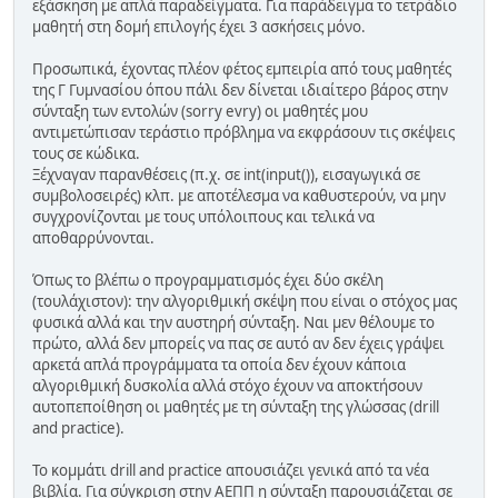
εξάσκηση με απλά παραδείγματα. Για παράδειγμα το τετράδιο
μαθητή στη δομή επιλογής έχει 3 ασκήσεις μόνο.
Προσωπικά, έχοντας πλέον φέτος εμπειρία από τους μαθητές
της Γ Γυμνασίου όπου πάλι δεν δίνεται ιδιαίτερο βάρος στην
σύνταξη των εντολών (sorry evry) οι μαθητές μου
αντιμετώπισαν τεράστιο πρόβλημα να εκφράσουν τις σκέψεις
τους σε κώδικα.
Ξέχναγαν παρανθέσεις (π.χ. σε int(input()), εισαγωγικά σε
συμβολοσειρές) κλπ. με αποτέλεσμα να καθυστερούν, να μην
συγχρονίζονται με τους υπόλοιπους και τελικά να
αποθαρρύνονται.
Όπως το βλέπω ο προγραμματισμός έχει δύο σκέλη
(τουλάχιστον): την αλγοριθμική σκέψη που είναι ο στόχος μας
φυσικά αλλά και την αυστηρή σύνταξη. Ναι μεν θέλουμε το
πρώτο, αλλά δεν μπορείς να πας σε αυτό αν δεν έχεις γράψει
αρκετά απλά προγράμματα τα οποία δεν έχουν κάποια
αλγοριθμική δυσκολία αλλά στόχο έχουν να αποκτήσουν
αυτοπεποίθηση οι μαθητές με τη σύνταξη της γλώσσας (drill
and practice).
Το κομμάτι drill and practice απουσιάζει γενικά από τα νέα
βιβλία. Για σύγκριση στην ΑΕΠΠ η σύνταξη παρουσιάζεται σε