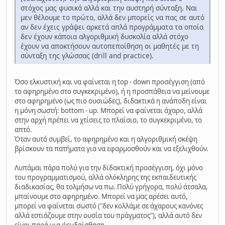
στόχος μας φυσικά αλλά και την αυστηρή σύνταξη. Ναι
μεν θέλουμε το πρώτο, αλλά δεν μπορείς να πας σε αυτό
αν δεν έχεις γράψει αρκετά απλά προγράμματα τα οποία
δεν έχουν κάποια αλγοριθμική δυσκολία αλλά στόχο
έχουν να αποκτήσουν αυτοπεποίθηση οι μαθητές με τη
σύνταξη της γλώσσας (drill and practice).
Όσο ελκυστική και να φαίνεται η top - down προσέγγιση (από
το αφηρημένο στο συγκεκριμένο), ή η προσπάθεια να μείνουμε
στο αφηρημένο (ως πιο ουσιώδες), διδακτικά η ανάποδη είναι
η μόνη σωστή: bottom - up. Μπορεί να φαίνεται άχαρο, αλλά
στην αρχή πρέπει να χτίσεις το πλαίσιο, το συγκεκριμένο, το
απτό.
Όταν αυτό συμβεί, το αφηρημένο και η αλγοριθμική σκέψη
βρίσκουν τα πατήματα για να εφαρμοσθούν και να εξελιχθούν.
Λυπάμαι πάρα πολύ για την διδακτική προσέγγιση, όχι μόνο
του προγραμματισμού, αλλά ολόκληρης της εκπαιδευτικής
διαδικασίας, θα τολμήσω να πω. Πολύ γρήγορα, πολύ άτσαλα,
μπαίνουμε στο αφηρημένο. Μπορεί να μας αρέσει αυτό,
μπορεί να φαίνεται σωστό ("δεν κολλάμε σε άχαρους κανόνες
αλλά εστιάζουμε στην ουσία του πράγματος"), αλλά αυτό δεν