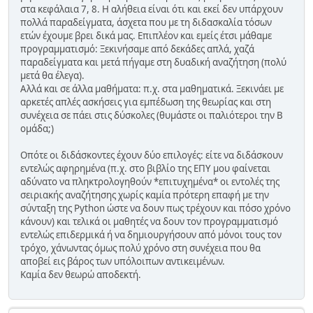
στα κεφάλαια 7, 8. Η αλήθεια είναι ότι και εκεί δεν υπάρχουν
πολλά παραδείγματα, άσχετα που με τη διδασκαλία τόσων
ετών έχουμε βρει δικά μας. Επιπλέον και εμείς έτσι μάθαμε
προγραμματισμό: Ξεκινήσαμε από δεκάδες απλά, χαζά
παραδείγματα και μετά πήγαμε στη δυαδική αναζήτηση (πολύ
μετά θα έλεγα).
Αλλά και σε άλλα μαθήματα: π.χ. στα μαθηματικά. Ξεκινάει με
αρκετές απλές ασκήσεις για εμπέδωση της θεωρίας και στη
συνέχεια σε πάει στις δύσκολες (θυμάστε οι παλιότεροι την Β
ομάδα;)
Οπότε οι διδάσκοντες έχουν δύο επιλογές: είτε να διδάσκουν
εντελώς αφηρημένα (π.χ. στο βιβλίο της ΕΠΥ μου φαίνεται
αδύνατο να πληκτρολογηθούν *επιτυχημένα* οι εντολές της
σειριακής αναζήτησης χωρίς καμία πρότερη επαφή με την
σύνταξη της Python ώστε να δουν πως τρέχουν και πόσο χρόνο
κάνουν) και τελικά οι μαθητές να δουν τον προγραμματισμό
εντελώς επιδερμικά ή να δημιουργήσουν από μόνοι τους τον
τρόχο, χάνωντας όμως πολύ χρόνο στη συνέχεια που θα
αποβεί εις βάρος των υπόλοιπων αντικειμένων.
Καμία δεν θεωρώ αποδεκτή.