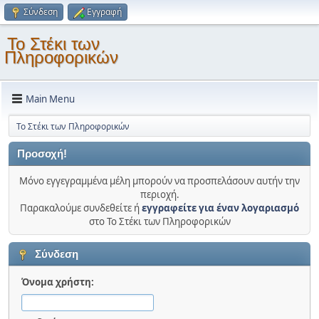
Σύνδεση
Εγγραφή
Το Στέκι των
Πληροφορικών
Main Menu
Το Στέκι των Πληροφορικών
Προσοχή!
Μόνο εγγεγραμμένα μέλη μπορούν να προσπελάσουν αυτήν την
περιοχή.
Παρακαλούμε συνδεθείτε ή
εγγραφείτε για έναν λογαριασμό
στο Το Στέκι των Πληροφορικών
Σύνδεση
Όνομα χρήστη: