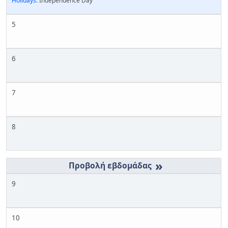
Holidays:
Independence Day
5
6
7
8
»
9
10