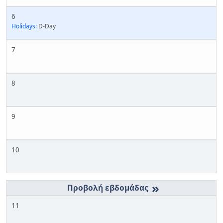
6
Holidays:
D-Day
7
8
9
10
»
11