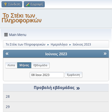
Σύνδεση
Εγγραφή
Το Στέκι των
Πληροφορικών
Main Menu
Το Στέκι των Πληροφορικών
Ημερολόγιο
Ιούνιος 2023
►
►
«
»
Ιούνιος 2023
Λίστα
Μήνας
Εβδομάδα
»
28
29