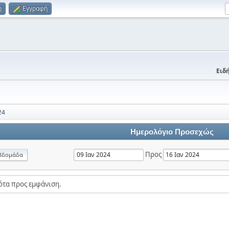
η
Εγγραφή
Ειδή
24
Ημερολόγιο Προσεχώς
Προς
βδομάδα
ότα προς εμφάνιση.