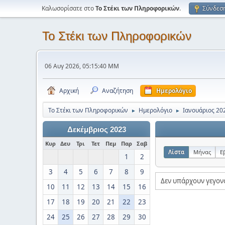
Καλωσορίσατε στο
Το Στέκι των Πληροφορικών
.
Σύνδεσ
Το Στέκι των Πληροφορικών
06 Αυγ 2026, 05:15:40 ΜΜ
Αρχική
Αναζήτηση
Ημερολόγιο
Το Στέκι των Πληροφορικών
Ημερολόγιο
Ιανουάριος 20
►
►
Δεκέμβριος 2023
Κυρ
Δευ
Τρι
Τετ
Πεμ
Παρ
Σαβ
Λίστα
Μήνας
Ε
1
2
3
4
5
6
7
8
9
Δεν υπάρχουν γεγον
10
11
12
13
14
15
16
17
18
19
20
21
22
23
24
25
26
27
28
29
30