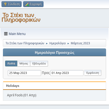
Σύνδεση
Εγγραφή
Το Στέκι των
Πληροφορικών
Main Menu
Το Στέκι των Πληροφορικών
Ημερολόγιο
Μάρτιος 2023
►
►
Ημερολόγιο Προσεχώς
Λίστα
Μήνας
Εβδομάδα
Προς
Holidays
April Fools (01 Απρ)