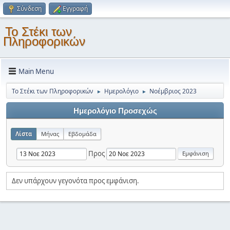
Σύνδεση
Εγγραφή
Το Στέκι των
Πληροφορικών
Main Menu
Το Στέκι των Πληροφορικών
Ημερολόγιο
Νοέμβριος 2023
►
►
Ημερολόγιο Προσεχώς
Λίστα
Μήνας
Εβδομάδα
Προς
Δεν υπάρχουν γεγονότα προς εμφάνιση.