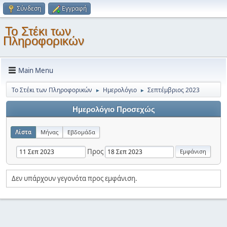
Σύνδεση
Εγγραφή
Το Στέκι των
Πληροφορικών
Main Menu
Το Στέκι των Πληροφορικών
Ημερολόγιο
Σεπτέμβριος 2023
►
►
Ημερολόγιο Προσεχώς
Λίστα
Μήνας
Εβδομάδα
Προς
Δεν υπάρχουν γεγονότα προς εμφάνιση.