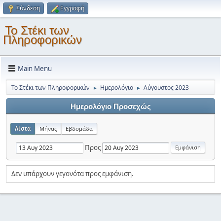
Σύνδεση
Εγγραφή
Το Στέκι των
Πληροφορικών
Main Menu
Το Στέκι των Πληροφορικών
Ημερολόγιο
Αύγουστος 2023
►
►
Ημερολόγιο Προσεχώς
Λίστα
Μήνας
Εβδομάδα
Προς
Δεν υπάρχουν γεγονότα προς εμφάνιση.