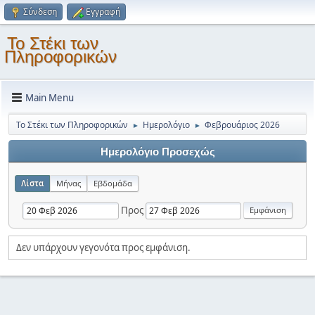
Σύνδεση
Εγγραφή
Το Στέκι των
Πληροφορικών
Main Menu
Το Στέκι των Πληροφορικών
Ημερολόγιο
Φεβρουάριος 2026
►
►
Ημερολόγιο Προσεχώς
Λίστα
Μήνας
Εβδομάδα
Προς
Δεν υπάρχουν γεγονότα προς εμφάνιση.