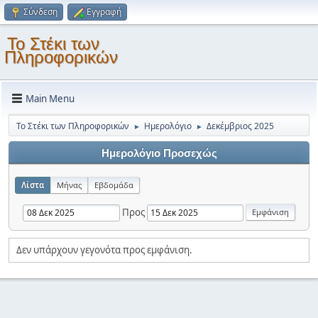
Σύνδεση
Εγγραφή
Το Στέκι των
Πληροφορικών
Main Menu
Το Στέκι των Πληροφορικών
Ημερολόγιο
Δεκέμβριος 2025
►
►
Ημερολόγιο Προσεχώς
Λίστα
Μήνας
Εβδομάδα
Προς
Δεν υπάρχουν γεγονότα προς εμφάνιση.