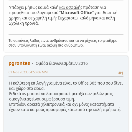
Υπάρχει μήπως καμιά καλή
και ασφαλής
πρόταση για
προμήθεια του λογισμικού "
Microsoft Office
" για ιδιωτική
χρήση και
σε χαμηλή τιμή
; Ευχαριστώ, καλό μήνα και καλή
Σχολική Χρονιά.
Το να κάνεις λάθος είναι ανθρώπινο και το να ρίχνεις το φταίξιμο
στον υπολογιστή είναι ακόμη πιο ανθρώπινο.
pgrontas
Ομάδα διαγωνισμάτων 2016
01 Νοε 2023, 04:50:06 ΜΜ
#1
Η καλύτερη επιλογή για μένα είναι το Office 365 που σου δίνει
και χώρο στο cloud.
Ειδικά αν μπορεί να διαμοιραστεί μεταξύ των μελών μιας
οικογένειας είναι συμφέρουσα τιμή.
Επιπλέον αρκετά (ηλεκτρονικά και οχι μόνο) καταστήματα
έχουν κατα καιρούς προσφορές κάτω από την καλή τιμή αυτή.