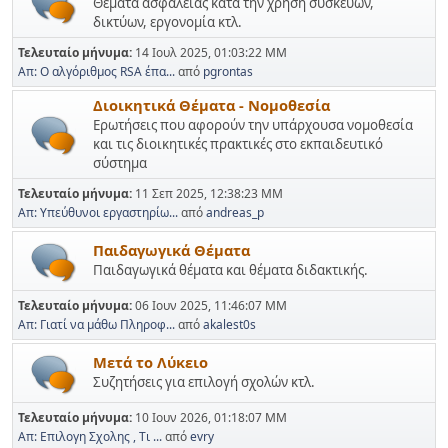
Θέματα ασφάλειας κατά την χρήση συσκευών,
δικτύων, εργονομία κτλ.
Τελευταίο μήνυμα:
14 Ιουλ 2025, 01:03:22 ΜΜ
Απ: Ο αλγόριθμος RSA έπα...
από
pgrontas
Διοικητικά Θέματα - Νομοθεσία
Ερωτήσεις που αφορούν την υπάρχουσα νομοθεσία
και τις διοικητικές πρακτικές στο εκπαιδευτικό
σύστημα
Τελευταίο μήνυμα:
11 Σεπ 2025, 12:38:23 ΜΜ
Απ: Υπεύθυνοι εργαστηρίω...
από
andreas_p
Παιδαγωγικά Θέματα
Παιδαγωγικά θέματα και θέματα διδακτικής.
Τελευταίο μήνυμα:
06 Ιουν 2025, 11:46:07 ΜΜ
Απ: Γιατί να μάθω Πληροφ...
από
akalest0s
Μετά το Λύκειο
Συζητήσεις για επιλογή σχολών κτλ.
Τελευταίο μήνυμα:
10 Ιουν 2026, 01:18:07 ΜΜ
Απ: Επιλογη Σχολης , Τι ...
από
evry