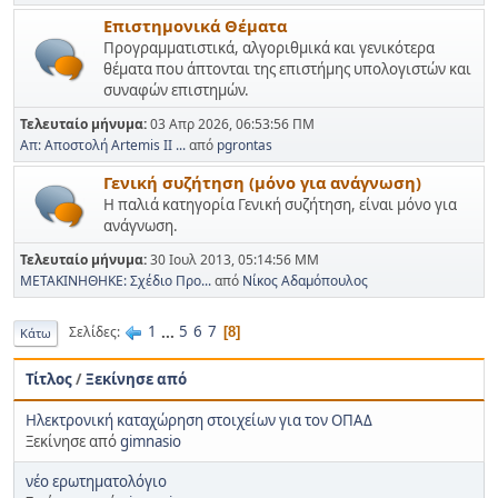
Επιστημονικά Θέματα
Προγραμματιστικά, αλγοριθμικά και γενικότερα
θέματα που άπτονται της επιστήμης υπολογιστών και
συναφών επιστημών.
Τελευταίο μήνυμα:
03 Απρ 2026, 06:53:56 ΠΜ
Απ: Αποστολή Artemis II ...
από
pgrontas
Γενική συζήτηση (μόνο για ανάγνωση)
Η παλιά κατηγορία Γενική συζήτηση, είναι μόνο για
ανάγνωση.
Τελευταίο μήνυμα:
30 Ιουλ 2013, 05:14:56 ΜΜ
ΜΕΤΑΚΙΝΗΘΗΚΕ: Σχέδιο Προ...
από
Νίκος Αδαμόπουλος
1
...
5
6
7
Σελίδες
8
Κάτω
Τίτλος
/
Ξεκίνησε από
Ηλεκτρονική καταχώρηση στοιχείων για τον ΟΠΑΔ
Ξεκίνησε από
gimnasio
νέο ερωτηματολόγιο