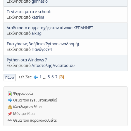
Ξεκίνησε από
gimnasio
Tι γίνεται με το e-school;
Ξεκίνησε από
katrina
Διαδικασία συμμετοχής στον πίνακα ΚΕΠΛΗΝΕΤ
Ξεκίνησε από
alkisg
Επειγόντως Βοήθεια (Python αναδρομή)
Ξεκίνησε από
Πανάγος94
Python στα Windows 7
Ξεκίνησε από
Aποστολης Αναστασιου
1
...
5
6
7
Σελίδες
8
Πάνω
Ψηφοφορία
Θέμα που έχει μετακινηθεί
Κλειδωμένο θέμα
Μόνιμο θέμα
Θέμα που παρακολουθείτε