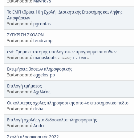
Ξεκίνησε από
Mavrid7s
Το ΕΜΠ ιδρύει 10η Σχολή : Διοικητικής Επιστήμης και Λήψης
Αποφάσεων
Ξεκίνησε από
pgrontas
ΣΥΓΚΡΙΣΗ ΣΧΟΛΩΝ
Ξεκίνησε από
teodramp
csd::Τμημα επιστημης υπολογιστων προγραμμα σπουδων
Ξεκίνησε από
manoskouts
1
2
Όλοι
Σελίδες
Εκτιμήσεις βάσεων πληροφορικής
Ξεκίνησε από
aggelos_pp
Επιλογή τμήματος
Ξεκίνησε από
Αχιλλέας
Οι καλυτερες σχολες πληροφορικης απο 4ο επιστημονικο πεδιο
Ξεκίνησε από
disha
Επιλογή σχολής για διδασκαλία πληροφορικής
Ξεκίνησε από
Andri
Σχολή πληροφορικής 2022