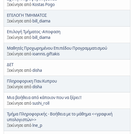
Ξεκίνησε από
Kostas Pogo
ΕΠΙΛΟΓΗ ΤΜΗΜΑΤΟΣ
Ξεκίνησε από
bill_diama
Επιλογή Τμήματος -Αποφαση
Ξεκίνησε από
bill_diama
Μαθητές Προχωρημένου Επιπέδου Προγραμματισμού
Ξεκίνησε από
ioannis.giftakis
ΔΕΤ
Ξεκίνησε από
disha
Πληροφορικη Παν.Κυπρου
Ξεκίνησε από
disha
Μια βοήθεια από κάποιον που να ξέρει!!
Ξεκίνησε από
sushi_roll
Τμήμα Πληροφορικής - Βοήθεια με το μάθημα <<γραφική
υπολογιστών>>
Ξεκίνησε από
lne_p