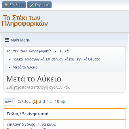
Σύνδεση
Εγγραφή
Το Στέκι των
Πληροφορικών
Main Menu
Το Στέκι των Πληροφορικών
Γενικά
►
Γενικά Παιδαγωγικά, Επιστημονικά και Τεχνικά Θέματα
►
Μετά το Λύκειο
►
Μετά το Λύκειο
Συζητήσεις για επιλογή σχολών κτλ.
2
3
4
...
10
Σελίδες
1
Κάτω
Τίτλος
/
Ξεκίνησε από
Επιλογη Σχολης , Τι να κανω