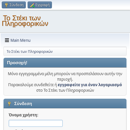
Σύνδεση
Εγγραφή
Το Στέκι των
Πληροφορικών
Main Menu
Το Στέκι των Πληροφορικών
Προσοχή!
Μόνο εγγεγραμμένα μέλη μπορούν να προσπελάσουν αυτήν την
περιοχή.
Παρακαλούμε συνδεθείτε ή
εγγραφείτε για έναν λογαριασμό
στο Το Στέκι των Πληροφορικών
Σύνδεση
Όνομα χρήστη: