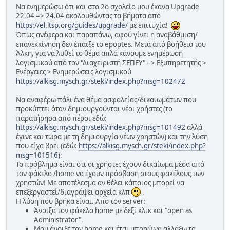
Να ενημερώσω ότι και στο 2ο σχολείο μου έκανα Upgrade
22.04 => 24.04 ακολουθώντας τα βήματα από
https://el.ltsp.org/guides/upgrade/
με επιτυχία!
Όπως ανέφερα και παραπάνω, αφού γίνει η αναβάθμιση/
επανεκκίνηση δεν έπαιξε το epoptes. Μετά από βοήθεια του
Άλκη, για να λυθεί το θέμα απλά κάνουμε ενημέρωση
λογισμικού από τον "Διαχειριστή ΣΕΠΕΥ" --> Εξυπηρετητής >
Ενέργειες > Ενημερώσεις λογισμικού
https://alkisg.mysch.gr/steki/index.php?msg=102472
Να αναφέρω πάλι ένα θέμα ασφαλείας/δικαιωμάτων που
προκύπτει όταν δημιουργούνται νέοι χρήστες (το
παρατήρησα από πέρσι εδώ:
https://alkisg.mysch.gr/steki/index.php?msg=101492
αλλά
έγινε και τώρα με τη δημιουργία νέων χρηστών) και την λύση
που είχα βρει (εδώ:
https://alkisg.mysch.gr/steki/index.php?
msg=101516)
:
Το πρόβλημα είναι ότι οι χρήστες έχουν δικαίωμα μέσα από
τον φάκελο /home να έχουν πρόσβαση στους φακέλους των
χρηστών! Με αποτέλεσμα αν θέλει κάποιος μπορεί να
επεξεργαστεί/διαγράψει αρχεία κλπ
.
Η λύση που βρήκα είναι. Από τον server:
Άνοιξα τον φάκελο home με δεξί κλικ και "open as
Administrator".
Μου άνοιξε τον home και έτσι μπορώ να αλλάξω τα