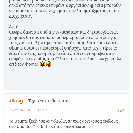
αλλά από τον φάκελο Επιφάνεια εργασίας/Δημόσια μπορούν
να μπαίνουν στον κοινόχρηστο φάκελο της τάξης τους ή του
Διαχειριστή.
Αυτά.
Θεωρώ όμως ότι από την εγκατάσταση και δημιουργία νέων
χρηστών θα πρέπει αυτοί οι περιορισμοί να υπάρχουν για
τους χρήστες. Έχω την εντύπωση ότι σε παλαιότερη έκδοση
Ubuntu αυτοί οι περιορισμοί υπήρχαν. Κατά τύχη πέρσι το
είδα όταν ένας μαθητής μου είδα ότι είχε αντιγράψει στην
επιφάνεια εργασίας στου
Όλους
τους φακέλους των χρηστών
από τον /home!
alkisg
Τεχνικός / καθαρίστρια
09 Σεπ 2025, 01:36:38 ΜΜ
#42
Το Ubuntu ξεκίνησε να "κλειδώνει" τους αρχικούς φακέλους
στο
Ubuntu 21.04
. Πριν ήταν ξεκλείδωτοι.