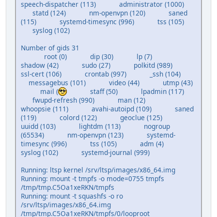
speech-dispatcher (113) administrator (1000)
statd (124) nm-openvpn (120) saned
(115) systemd-timesync (996) tss (105)
syslog (102)
Number of gids 31
root (0) dip (30) lp (7)
shadow (42) sudo (27) polkitd (989)
ssl-cert (106) crontab (997) _ssh (104)
messagebus (101) video (44) utmp (43)
mail (
staff (50) lpadmin (117)
fwupd-refresh (990) man (12)
whoopsie (111) avahi-autoipd (109) saned
(119) colord (122) geoclue (125)
uuidd (103) lightdm (113) nogroup
(65534) nm-openvpn (123) systemd-
timesync (996) tss (105) adm (4)
syslog (102) systemd-journal (999)
Running: ltsp kernel /srv/ltsp/images/x86_64.img
Running: mount -t tmpfs -o mode=0755 tmpfs
/tmp/tmp.C5Oa1xeRKN/tmpfs
Running: mount -t squashfs -o ro
/srv/ltsp/images/x86_64.img
/tmp/tmp.C5Oa1xeRKN/tmpfs/0/looproot