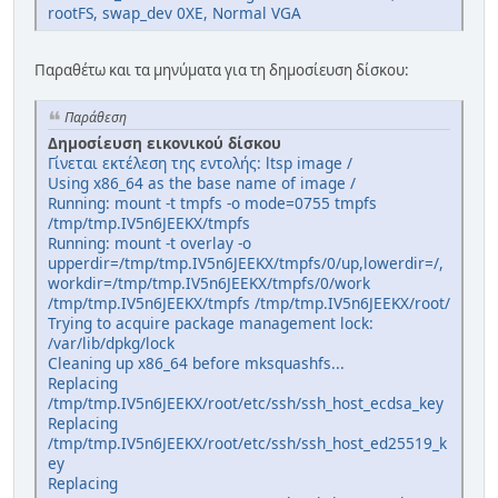
rootFS, swap_dev 0XE, Normal VGA
Παραθέτω και τα μηνύματα για τη δημοσίευση δίσκου:
Παράθεση
Δημοσίευση εικονικού δίσκου
Γίνεται εκτέλεση της εντολής: ltsp
image /
Using x86_64 as the base name of image /
Running: mount -t tmpfs -o mode=0755 tmpfs
/tmp/tmp.IV5n6JEEKX/tmpfs
Running: mount -t overlay -o
upperdir=/tmp/tmp.IV5n6JEEKX/tmpfs/0/up,lowerdir=/,
workdir=/tmp/tmp.IV5n6JEEKX/tmpfs/0/work
/tmp/tmp.IV5n6JEEKX/tmpfs /tmp/tmp.IV5n6JEEKX/root/
Trying to acquire package management lock:
/var/lib/dpkg/lock
Cleaning up x86_64 before mksquashfs...
Replacing
/tmp/tmp.IV5n6JEEKX/root/etc/ssh/ssh_host_ecdsa_key
Replacing
/tmp/tmp.IV5n6JEEKX/root/etc/ssh/ssh_host_ed25519_k
ey
Replacing