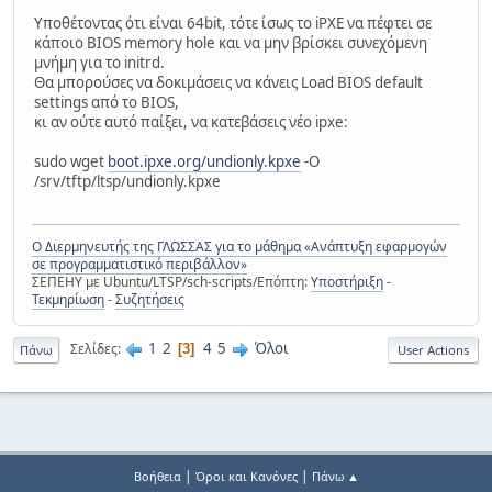
Υποθέτοντας ότι είναι 64bit, τότε ίσως το iPXE να πέφτει σε
κάποιο BIOS memory hole και να μην βρίσκει συνεχόμενη
μνήμη για το initrd.
Θα μπορούσες να δοκιμάσεις να κάνεις Load BIOS default
settings από το BIOS,
κι αν ούτε αυτό παίξει, να κατεβάσεις νέο ipxe:
sudo wget
boot.ipxe.org/undionly.kpxe
-O
/srv/tftp/ltsp/undionly.kpxe
Ο Διερμηνευτής της ΓΛΩΣΣΑΣ για το μάθημα «Ανάπτυξη εφαρμογών
σε προγραμματιστικό περιβάλλον»
ΣΕΠΕΗΥ με Ubuntu/LTSP/sch-scripts/Επόπτη:
Υποστήριξη
-
Τεκμηρίωση
-
Συζητήσεις
1
2
4
5
Όλοι
Σελίδες
3
Πάνω
User Actions
|
|
Βοήθεια
Όροι και Κανόνες
Πάνω ▲