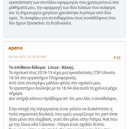
εγκατάσταση των επιπλέον εφαρμογών που χρησιμοποιώ στα
μαθήματά μου, την εφαρμογή των δύο λύσεων που ανέφερα
και τη δημιουργία χρηστών χρειάστηκε λιγότερο από δύο
ώρες. Το αναφέρω για να ενθαρρύνω τους συναδέλφους που
δεν έχουν ξανακάνει τη διαδικασία.
apeno
08 Σεπ 2025, 01:18:46 ΜΜ
#38
Το απίθανο δίδυμο: Linux - Άλκης.
Το σχολικό έτος 2018-19 είχα μια εγκατάσταση LTSP Ubuntu
18.04 στο εργαστήριο Πληροφορικής.
Από τότε επιστρέφω μάλλον φέτος στο σχολείο μου.
Το εργαστήριο δούλεψε με το 18.04 όλα αυτά τα χρόνια μέχρι
σήμερα.
Δεν υπήρξε κάποιο πρόβλημα απ' ότι μου λέει ο συνάδελφος.
Στην εποχή της τηλεργασίας είναι γελοίο να διακόπτεται η
πολύ σημαντική δουλειά, που εμείς γνωρίζουμε ότι part-time
ήταν μόνο στη σύμβαση, γιατί δεν μένει στην Πάτρα. Άσε που
με την Ιόνια οδό Γιάννενα - Πάτρα είναι σχεδόν δίπλα.