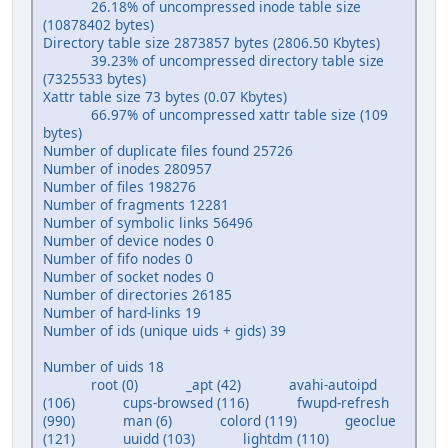
26.18% of uncompressed inode table size
(10878402 bytes)
Directory table size 2873857 bytes (2806.50 Kbytes)
39.23% of uncompressed directory table size
(7325533 bytes)
Xattr table size 73 bytes (0.07 Kbytes)
66.97% of uncompressed xattr table size (109
bytes)
Number of duplicate files found 25726
Number of inodes 280957
Number of files 198276
Number of fragments 12281
Number of symbolic links 56496
Number of device nodes 0
Number of fifo nodes 0
Number of socket nodes 0
Number of directories 26185
Number of hard-links 19
Number of ids (unique uids + gids) 39
Number of uids 18
root (0) _apt (42) avahi-autoipd
(106) cups-browsed (116) fwupd-refresh
(990) man (6) colord (119) geoclue
(121) uuidd (103) lightdm (110)