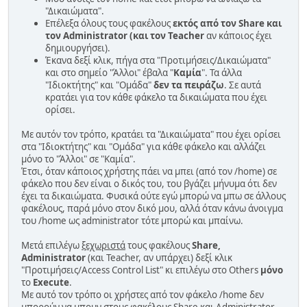
"Δικαιώματα".
Επέλεξα όλους τους φακέλους
εκτός από τον Share
και
τον Administrator (και τον Teacher
αν κάποιος έχει
δημιουργήσει).
Έκανα δεξί κλικ, πήγα στα "Προτιμήσεις/Δικαιώματα"
και στο σημείο "Άλλοι" έβαλα "
Καμία
". Τα άλλα
"Ιδιοκτήτης" και "Ομάδα"
δεν τα πειράζω
. Σε αυτά
κρατάει για τον κάθε φάκελο τα δικαιώματα που έχει
ορίσει.
Με αυτόν τον τρόπο, κρατάει τα "Δικαιώματα" που έχει ορίσει
στα "Ιδιοκτήτης" και "Ομάδα" για κάθε φάκελο και αλλάζει
μόνο το "Άλλοι" σε "Καμία".
Έτσι, όταν κάποιος χρήστης πάει να μπει (από τον /home) σε
φάκελο που δεν είναι ο δικός του, του βγάζει μήνυμα ότι δεν
έχει τα δικαιώματα. Φυσικά ούτε εγώ μπορώ να μπω σε άλλους
φακέλους, παρά μόνο στον δικό μου, αλλά όταν κάνω άνοιγμα
του /home ως administrator τότε μπορώ και μπαίνω.
Μετά επιλέγω
ξεχωριστά
τους φακέλους
Share,
Administrator
(και Teacher, αν υπάρχει) δεξί κλικ
"Προτιμήσεις/Access Control List" κι επιλέγω στο Others
μόνο
το
Execute
.
Με αυτό τον τρόπο οι χρήστες από τον φάκελο /home δεν
μπορούν να μπουν στους φακέλους Share και Administrator,