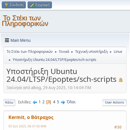
Σύνδεση
Εγγραφή
Το Στέκι των
Πληροφορικών
Main Menu
Το Στέκι των Πληροφορικών
Γενικά
Τεχνική υποστήριξη
Linux
►
►
►
Υποστήριξη Ubuntu 24.04/LTSP/Epoptes/sch-scripts
►
Υποστήριξη Ubuntu
24.04/LTSP/Epoptes/sch-scripts
Ξεκίνησε από alkisg, 29 Αυγ 2025, 10:14:04 ΠΜ
1
2
4
5
Όλοι
Σελίδες
3
Κάτω
User Actions
Kermit, ο Βάτραχος
05 Σεπ 2025, 06:31:50 ΜΜ
#30