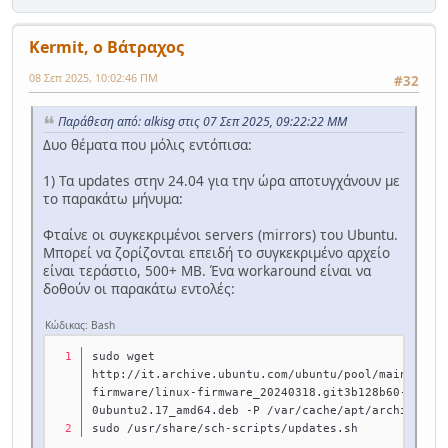
Kermit, ο Βάτραχος
08 Σεπ 2025, 10:02:46 ΠΜ
#32
Παράθεση από: alkisg στις 07 Σεπ 2025, 09:22:22 ΜΜ
Δυο θέματα που μόλις εντόπισα:
1) Τα updates στην 24.04 για την ώρα αποτυγχάνουν με
το παρακάτω μήνυμα:
Φταίνε οι συγκεκριμένοι servers (mirrors) του Ubuntu.
Μπορεί να ζορίζονται επειδή το συγκεκριμένο αρχείο
είναι τεράστιο, 500+ MB. Ένα workaround είναι να
δοθούν οι παρακάτω εντολές:
Κώδικας: Bash
sudo wget 
http://it.archive.ubuntu.com/ubuntu/pool/main/l/li
firmware/linux-firmware_20240318.git3b128b60-
0ubuntu2.17_amd64.deb -P /var/cache/apt/archives
sudo /usr/share/sch-scripts/updates.sh