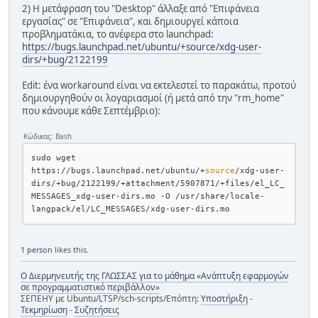
2) Η μετάφραση του "Desktop" άλλαξε από "Επιφάνεια
εργασίας" σε "Επιφάνεια", και δημιουργεί κάποια
προβληματάκια, το ανέφερα στο launchpad:
https://bugs.launchpad.net/ubuntu/+source/xdg-user-
dirs/+bug/2122199
Edit: ένα workaround είναι να εκτελεστεί το παρακάτω, προτού
δημιουργηθούν οι λογαριασμοί (ή μετά από την "rm_home"
που κάνουμε κάθε Σεπτέμβριο):
Κώδικας: Bash
sudo wget 
https://bugs.launchpad.net/ubuntu/+
source
/xdg-user-
dirs/+bug/2122199/+attachment/5907871/+files/el_LC_
MESSAGES_xdg-user-dirs.mo -O /usr/share/locale-
1 person
likes this.
Ο Διερμηνευτής της ΓΛΩΣΣΑΣ για το μάθημα «Ανάπτυξη εφαρμογών
σε προγραμματιστικό περιβάλλον»
ΣΕΠΕΗΥ με Ubuntu/LTSP/sch-scripts/Επόπτη:
Υποστήριξη
-
Τεκμηρίωση
-
Συζητήσεις