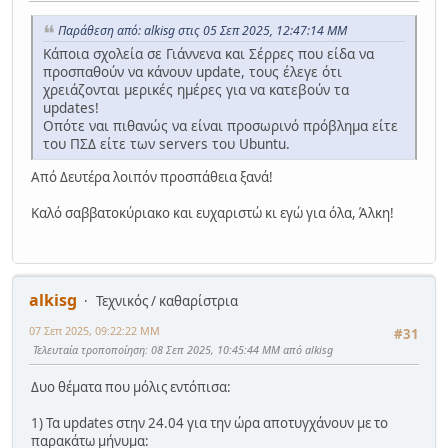
Παράθεση από: alkisg στις 05 Σεπ 2025, 12:47:14 ΜΜ
Κάποια σχολεία σε Γιάννενα και Σέρρες που είδα να
προσπαθούν να κάνουν update, τους έλεγε ότι
χρειάζονται μερικές ημέρες για να κατεβούν τα
updates!
Οπότε ναι πιθανώς να είναι προσωρινό πρόβλημα είτε
του ΠΣΔ είτε των servers του Ubuntu.
Από Δευτέρα λοιπόν προσπάθεια ξανά!
Καλό σαββατοκύριακο και ευχαριστώ κι εγώ για όλα, Άλκη!
alkisg
Τεχνικός / καθαρίστρια
07 Σεπ 2025, 09:22:22 ΜΜ
#31
Τελευταία τροποποίηση
: 08 Σεπ 2025, 10:45:44 ΜΜ από alkisg
Δυο θέματα που μόλις εντόπισα:
1) Τα updates στην 24.04 για την ώρα αποτυγχάνουν με το
παρακάτω μήνυμα: