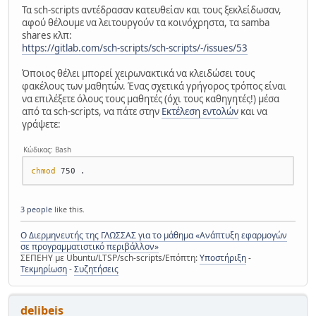
Τα sch-scripts αντέδρασαν κατευθείαν και τους ξεκλείδωσαν,
αφού θέλουμε να λειτουργούν τα κοινόχρηστα, τα samba
shares κλπ:
https://gitlab.com/sch-scripts/sch-scripts/-/issues/53
Όποιος θέλει μπορεί χειρωνακτικά να κλειδώσει τους
φακέλους των μαθητών. Ένας σχετικά γρήγορος τρόπος είναι
να επιλέξετε όλους τους μαθητές (όχι τους καθηγητές!) μέσα
από τα sch-scripts, να πάτε στην
Εκτέλεση εντολών
και να
γράψετε:
Κώδικας: Bash
chmod
3 people
like this.
Ο Διερμηνευτής της ΓΛΩΣΣΑΣ για το μάθημα «Ανάπτυξη εφαρμογών
σε προγραμματιστικό περιβάλλον»
ΣΕΠΕΗΥ με Ubuntu/LTSP/sch-scripts/Επόπτη:
Υποστήριξη
-
Τεκμηρίωση
-
Συζητήσεις
delibeis