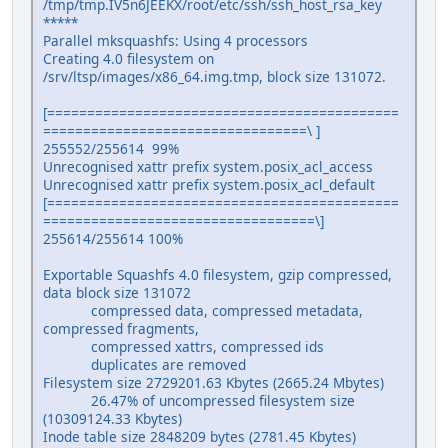
/tmp/tmp.IV5n6JEEKX/root/etc/ssh/ssh_host_rsa_key
*****
Parallel mksquashfs: Using 4 processors
Creating 4.0 filesystem on
/srv/ltsp/images/x86_64.img.tmp, block size 131072.
[============================================
=================================\ ]
255552/255614 99%
Unrecognised xattr prefix system.posix_acl_access
Unrecognised xattr prefix system.posix_acl_default
[============================================
==================================\]
255614/255614 100%
Exportable Squashfs 4.0 filesystem, gzip compressed,
data block size 131072
compressed data, compressed metadata,
compressed fragments,
compressed xattrs, compressed ids
duplicates are removed
Filesystem size 2729201.63 Kbytes (2665.24 Mbytes)
26.47% of uncompressed filesystem size
(10309124.33 Kbytes)
Inode table size 2848209 bytes (2781.45 Kbytes)