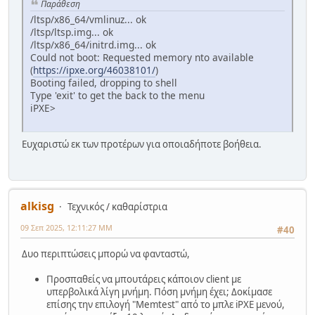
Παράθεση
/ltsp/x86_64/vmlinuz... ok
/ltsp/ltsp.img... ok
/ltsp/x86_64/initrd.img... ok
Could not boot: Requested memory nto available
(
https://ipxe.org/46038101/
)
Booting failed, dropping to shell
Type 'exit' to get the back to the menu
iPXE>
Ευχαριστώ εκ των προτέρων για οποιαδήποτε βοήθεια.
alkisg
Τεχνικός / καθαρίστρια
09 Σεπ 2025, 12:11:27 ΜΜ
#40
Δυο περιπτώσεις μπορώ να φανταστώ,
Προσπαθείς να μπουτάρεις κάποιον client με
υπερβολικά λίγη μνήμη. Πόση μνήμη έχει; Δοκίμασε
επίσης την επιλογή "Memtest" από το μπλε iPXE μενού,