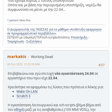
που έχουμε κυρίως 2 τύπους υπολογιστών.
Οπότε και με βάση την περιορισμένη υποστήριξη, νομίζω θα
συμφωνούσα να μείνει με την 22.04...
1 person
likes this.
Ο Διερμηνευτής της ΓΛΩΣΣΑΣ για το μάθημα «Ανάπτυξη εφαρμογών
σε προγραμματιστικό περιβάλλον»
ΣΕΠΕΗΥ με Ubuntu/LTSP/sch-scripts/Επόπτη:
Υποστήριξη
-
Τεκμηρίωση
-
Συζητήσεις
markakis
Working Dead
08 Σεπ 2025, 12:32:29 ΜΜ
#37
Επιβεβαιώνω και εγώ επιτυχή
νέα εγκατάσταση 24.04
σε
εργαστήριο που πριν είχε
22.04
.
Χρειάστηκε να εφαρμόσω τις λύσεις που πρότεινε ο Άλκης για:
Wake On LAN
Scratch 3
Η εγκατάσταση Λειτουργικού και sch-scripts (βήμα-βήμα από
τον
οδηγό
) μαζί με τις αναβαθμίσεις (100 Mbit VDSL), την