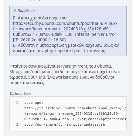
Παράθεση
E: Αποτυχία ανάκτησης του
http://security.ubuntu.com/ubuntu/pool/main/l/linux-
firmware/linux-firmware_20240318.git3b128b60-
0ubuntu2.17_amd64.deb
500 Internal Server Error
[IP: 2620:2d:4000:1::16 80]
E: Αδύνατη η μεταφόρτωση μερικών αρχείων, ίσως αν
δοκιμάζατε με apt-get update ή το --fix-missing;
Φταίνε οι συγκεκριμένοι servers (mirrors) του Ubuntu.
Μπορεί να ζορίζονται επειδή το συγκεκριμένο αρχείο είναι
τεράστιο, 500+ MB. Ένα workaround είναι να δοθούν οι
παρακάτω εντολές:
Κώδικας: Bash
sudo wget 
http://it.archive.ubuntu.com/ubuntu/pool/main/l/linu
firmware/linux-firmware_20240318.git3b128b60-
0ubuntu2.17_amd64.deb -P /var/cache/apt/archives
sudo /usr/share/sch-scripts/updates.sh