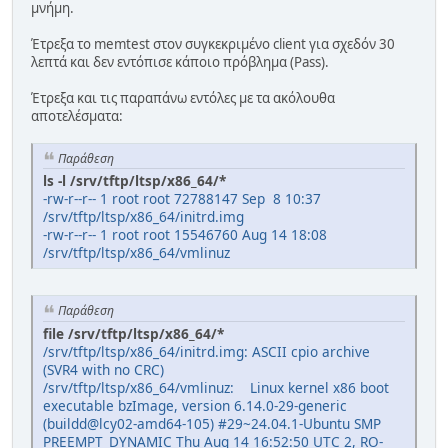
μνήμη.
Έτρεξα το memtest στον συγκεκριμένο client για σχεδόν 30
λεπτά και δεν εντόπισε κάποιο πρόβλημα (Pass).
Έτρεξα και τις παραπάνω εντόλες με τα ακόλουθα
αποτελέσματα:
Παράθεση
ls -l /srv/tftp/ltsp/x86_64/*
-rw-r--r-- 1 root root 72788147 Sep 8 10:37
/srv/tftp/ltsp/x86_64/initrd.img
-rw-r--r-- 1 root root 15546760 Aug 14 18:08
/srv/tftp/ltsp/x86_64/vmlinuz
Παράθεση
file /srv/tftp/ltsp/x86_64/*
/srv/tftp/ltsp/x86_64/initrd.img: ASCII cpio archive
(SVR4 with no CRC)
/srv/tftp/ltsp/x86_64/vmlinuz: Linux kernel x86 boot
executable bzImage, version 6.14.0-29-generic
(buildd@lcy02-amd64-105) #29~24.04.1-Ubuntu SMP
PREEMPT_DYNAMIC Thu Aug 14 16:52:50 UTC 2, RO-