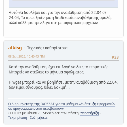
Αυτό θα δουλέψει και για την αναβάθμιση από 22.04 σε
24.04; Το πρωί ξεκίνησε η διαδικασία αναβάθμισης ομαλά,
αλλά κόλλησε πριν λίγο στη μεταφόρτωση αρχείων.
alkisg
Τεχνικός / καθαρίστρια
08 Σεπ 2025, 10:40:43 ΠΜ
#33
Κατά την αναβάθμιση, έχει επιλογή να δεις το τερματικό;
Μπορείς να στείλεις το μήνυμα σφάλματος;
Η wget μπορεί και να βοηθήσει με την αναβάθμιση από 22.04,
δεν είμαι σίγουρος, θέλει δοκιμή...
Ο Διερμηνευτής της ΓΛΩΣΣΑΣ για το μάθημα «Ανάπτυξη εφαρμογών
σε προγραμματιστικό περιβάλλον»
ΣΕΠΕΗΥ με Ubuntu/LTSP/sch-scripts/Επόπτη:
Υποστήριξη
-
Τεκμηρίωση
-
Συζητήσεις