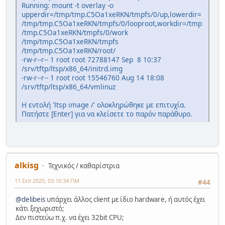
Running: mount -t overlay -o
upperdir=/tmp/tmp.C5Oa1xeRKN/tmpfs/0/up,lowerdir=
/tmp/tmp.C5Oa1xeRKN/tmpfs/0/looproot,workdir=/tmp
/tmp.C5Oa1xeRKN/tmpfs/0/work
/tmp/tmp.C5Oa1xeRKN/tmpfs
/tmp/tmp.C5Oa1xeRKN/root/
-rw-r--r-- 1 root root 72788147 Sep 8 10:37
/srv/tftp/ltsp/x86_64/initrd.img
-rw-r--r-- 1 root root 15546760 Aug 14 18:08
/srv/tftp/ltsp/x86_64/vmlinuz
Η εντολή 'ltsp
image /' ολοκληρώθηκε με επιτυχία.
Πατήστε [Enter] για να κλείσετε το παρόν παράθυρο.
alkisg
Τεχνικός / καθαρίστρια
11 Σεπ 2025, 03:10:34 ΠΜ
#44
@delibeis
υπάρχει άλλος client με ίδιο hardware, ή αυτός έχει
κάτι ξεχωριστό;
Δεν πιστεύω π.χ. να έχει 32bit CPU;