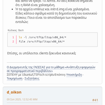
και άστο να τρέξει 10 λεπτά. Αν δεις κόκκινα σημαίνει
ότι η RAM είναι χαλασμένη.
Ή τα αρχεία vmlinuz και initrd.img είναι χαλασμένα.
Είδες κάποιο σφάλμα κατά τη δημοσίευση του εικονικού
δίσκου; Ποιο είναι το αποτέλεσμα των παρακάτω
εντολών;
Κώδικας: Bash
ls
 -l /srv/tftp/ltsp/x86_64/*
file /srv/tftp/ltsp/x86_64/*
Επίσης, οι υπόλοιποι clients ξεκινάνε κανονικά;
Ο Διερμηνευτής της ΓΛΩΣΣΑΣ για το μάθημα «Ανάπτυξη εφαρμογών
σε προγραμματιστικό περιβάλλον»
ΣΕΠΕΗΥ με Ubuntu/LTSP/sch-scripts/Επόπτη:
Υποστήριξη
-
Τεκμηρίωση
-
Συζητήσεις
d_oikon
09 Σεπ 2025, 12:52:45 ΜΜ
#41