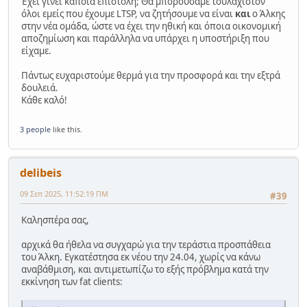
Έχει γίνει κάποια επιστολή; Θα μπορούσαμε τουλάχιστον
όλοι εμείς που έχουμε LTSP, να ζητήσουμε να είναι
και
ο Άλκης
στην νέα ομάδα, ώστε να έχει την ηθική και όποια οικονομική
αποζημίωση και παράλληλα να υπάρχει η υποστήριξη που
είχαμε.
Πάντως ευχαριστούμε θερμά για την προσφορά και την εξτρά
δουλειά.
Κάθε καλό!
3 people
like this.
delibeis
09 Σεπ 2025, 11:52:19 ΠΜ
#39
Καλησπέρα σας,
αρχικά θα ήθελα να συγχαρώ για την τεράστια προσπάθεια
του Άλκη. Εγκατέστησα εκ νέου την 24.04, χωρίς να κάνω
αναβάθμιση, και αντιμετωπίζω το εξής πρόβλημα κατά την
εκκίνηση των fat clients: