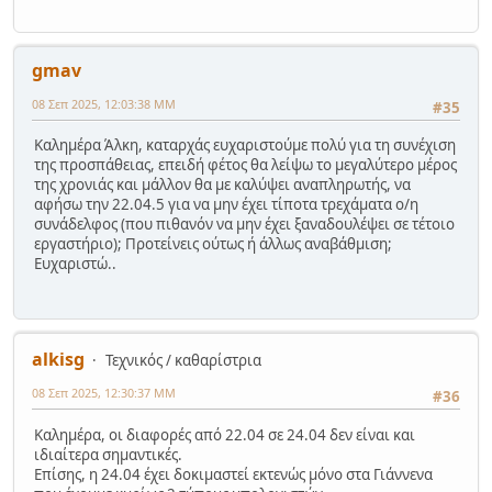
gmav
08 Σεπ 2025, 12:03:38 ΜΜ
#35
Καλημέρα Άλκη, καταρχάς ευχαριστούμε πολύ για τη συνέχιση
της προσπάθειας, επειδή φέτος θα λείψω το μεγαλύτερο μέρος
της χρονιάς και μάλλον θα με καλύψει αναπληρωτής, να
αφήσω την 22.04.5 για να μην έχει τίποτα τρεχάματα ο/η
συνάδελφος (που πιθανόν να μην έχει ξαναδουλέψει σε τέτοιο
εργαστήριο); Προτείνεις ούτως ή άλλως αναβάθμιση;
Ευχαριστώ..
alkisg
Τεχνικός / καθαρίστρια
08 Σεπ 2025, 12:30:37 ΜΜ
#36
Καλημέρα, οι διαφορές από 22.04 σε 24.04 δεν είναι και
ιδιαίτερα σημαντικές.
Επίσης, η 24.04 έχει δοκιμαστεί εκτενώς μόνο στα Γιάννενα