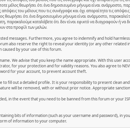
ποτε μέλος θεωρήσει ότι ένα δημοσιευμένο μήνυμα είναι ανάρμοστο, παρ
 απόψεις του μέλους που τις συνέγραψε και όχι απαραίτητα τις απόψεις
ος θεωρήσει ότι ένα δημοσιευμένο μήνυμα είναι ανάρμοστο, παρακαλείτ
ατη, παρακαλούμε καταλάβετε ότι δεν είναι εφικτό να διαγραφούν ή να 
ουν στα προφίλ των μελών.
osted messages. Furthermore, you agree to indemnify and hold harmless t
forum also reserve the right to reveal your identity (or any other related i
on caused by your use of this forum.
ername. We advise that you keep the name appropriate. With this user acc
ator, for your protection and for validity reasons. You also agree to NE
rd for your account, to prevent account theft.
le to fill out a detailed profile. It is your responsibility to present clean
nature will be removed, with or without prior notice. Appropriate sanctio
rded, in the event that you need to be banned from this forum or your ISP 
 containing bits of information (such as your username and password), in y
 form of information to your computer.