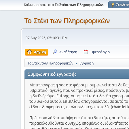
Καλωσορίσατε στο
Το Στέκι των Πληροφορικών
.
Σύνδεσ
Το Στέκι των Πληροφορικών
07 Αυγ 2026, 05:10:31 ΠΜ
Αρχική
Αναζήτηση
Ημερολόγιο
Το Στέκι των Πληροφορικών
Εγγραφή
►
Συμφωνητικό εγγραφής
Με την εγγραφή σας στο φόρουμ, συμφωνείτε ότι δε θα 
υβριστικό, αγενές, που να προκαλεί μίσος, πρόστυχο, β
η διεθνή νόμο. Επίσης, συμφωνείτε ότι δεν θα χρησιμο
του υλικού αυτού. Επιπλέον, απαγορεύονται σε αυτό τ
είδους διαφημίσεις, οι αλυσιδωτές επιστολές (chain let
Πρέπει να λάβετε υπόψη σας ότι οι ιδιοκτήτες αυτού τ
παρακολουθούνται συνεχώς, επομένως οι ιδιοκτήτες του
παρατιθέμενων πληροφοριών. Οι δημοσιεύσεις εκφράζου