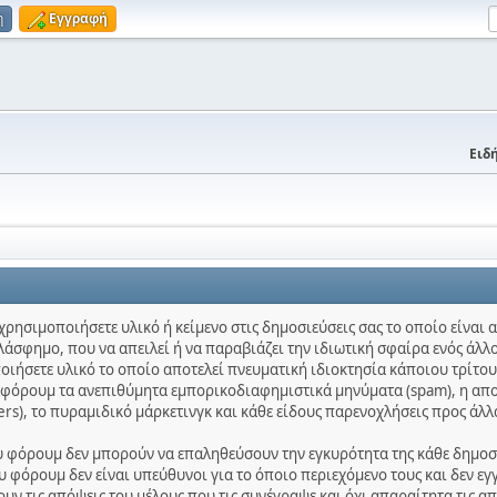
η
Εγγραφή
Ειδή
χρησιμοποιήσετε υλικό ή κείμενο στις δημοσιεύσεις σας το οποίο είναι
λάσφημο, που να απειλεί ή να παραβιάζει την ιδιωτική σφαίρα ενός άλλο
ποιήσετε υλικό το οποίο αποτελεί πνευματική ιδιοκτησία κάποιου τρίτου
ο φόρουμ τα ανεπιθύμητα εμπορικοδιαφημιστικά μηνύματα (spam), η απ
ters), το πυραμιδικό μάρκετινγκ και κάθε είδους παρενοχλήσεις προς άλλ
ου φόρουμ δεν μπορούν να επαληθεύσουν την εγκυρότητα της κάθε δημοσίε
 φόρουμ δεν είναι υπεύθυνοι για το όποιο περιεχόμενο τους και δεν εγ
ν τις απόψεις του μέλους που τις συνέγραψε και όχι απαραίτητα τις α