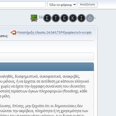
Υποστήριξη Ubuntu 24.04/LTSP/Epoptes/sch-scripts
σεις:
 αναληθές, δυσφημιστικό, συκοφαντικό, ανακριβές,
υ μέλους, ή να έρχεται σε αντίθεση με κάποιον ελληνικό
 χωρίς να έχετε την έγγραφη συναίνεση του ιδιοκτήτη
οστολή τεράστιων όγκων πληροφοριών (flooding), κάθε
α μέλη.
υσης. Επίσης, μην ξεχνάτε ότι οι δημοσιεύσεις δεν
γυώνται την ακρίβεια, πληρότητα ή τη χρησιμότητα των
πόψεις του συγκεκριμένου φόρουμ, των διαχειριστών