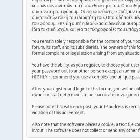
και των συντονιστών του ή του ιδιοκτήτη του. Οποιοδή
συντονιστή του φόρουμ. Οι δημοσιεύσεις εκφράζουν τις
συντονιστών του ή του ιδιοκτήτη του. Οποιοδήποτε μέλ
του φόρουμ. Επειδή αυτή η διαδικασία δεν είναι αυτόμ
ίδια τακτική ισχύει και για τις πληροφορίες που υπάρχ
You remain solely responsible for the content of your p
forum, its staff, and its subsidiaries. The owners of this 
formal complaint or legal action arising from any situati
You have the ability, as you register, to choose your us
your password out to another person except an administr
HIGHLY recommend you use a complex and unique passwo
After you register and login to this forum, you will be ab
owner or staff determines to be inaccurate or vulgar in 
Please note that with each post, your IP address is reco
violation of this agreement.
Also note that the software places a cookie, a text file
in/out. The software does not collect or send any other