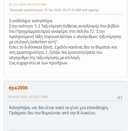
25 Ιαν 2024, 04:39:00 ΜΜ
Τελευταία τροποποίηση
: 25 Ιαν 2024, 05:27:30 ΜΜ από egeorgi
Συνάδελφοι καλησπέρα.
Στην ενότητα 5.2 Ταξινόμηση Ευθείας ανταλλαγής στο βιβλίο
του Προγραμματισμού αναφέρει στη σελίδα 72 "Στην
προηγούμενη τάξη παρουσιάστηκε ο αλγόριθμος ταξινόμησης
με επιλογή (selection sort)".
Εσεις το διδάσκετε ξανά; Σχεδόν κανένας δεν το θυμάται και
στη Δραστηριότητα 2 ζητάει Να τροποποιήσετε τον
αλγόριθμο της ταξινόμησης με επιλογή.
Σας ευχαριστώ εκ των προτέρων.
dpa2006
09 Φεβ 2024, 10:59:21 ΜΜ
#1
Καλησπέρα, ναι δεν είναι κακό να γίνει μια επανάληψη.
Πράγματι δεν τον θυμούνται από την Β Λυκείου.