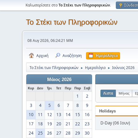
Καλωσορίσατε στο
Το Στέκι των Πληροφορικών
.
Σύνδεσ
Το Στέκι των Πληροφορικών
08 Αυγ 2026, 06:24:21 ΜΜ
Αρχική
Αναζήτηση
Ημερολόγιο
Το Στέκι των Πληροφορικών
Ημερολόγιο
Ιούνιος 2026
►
►
Μάιος 2026
Κυρ
Δευ
Τρι
Τετ
Πεμ
Παρ
Σαβ
Λίστα
Μήνας
Ε
1
2
3
4
5
6
7
8
9
Holidays
10
11
12
13
14
15
16
D-Day (06 Ιουν)
17
18
19
20
21
22
23
24
25
26
27
28
29
30