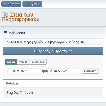
Σύνδεση
Εγγραφή
Το Στέκι των
Πληροφορικών
Main Menu
Το Στέκι των Πληροφορικών
Ημερολόγιο
Ιούνιος 2026
►
►
Ημερολόγιο Προσεχώς
Λίστα
Μήνας
Εβδομάδα
Προς
Holidays
Flag Day (14 Ιουν)