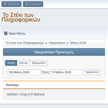
Σύνδεση
Εγγραφή
Το Στέκι των
Πληροφορικών
Main Menu
Το Στέκι των Πληροφορικών
Ημερολόγιο
Μάιος 2026
►
►
Ημερολόγιο Προσεχώς
Λίστα
Μήνας
Εβδομάδα
Προς
Holidays
Mother's Day (10 Μαΐου)