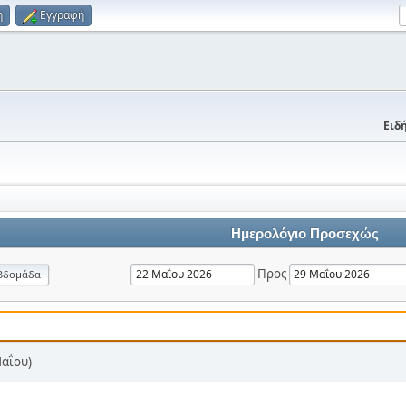
η
Εγγραφή
Ειδή
Ημερολόγιο Προσεχώς
Προς
βδομάδα
Μαΐου)