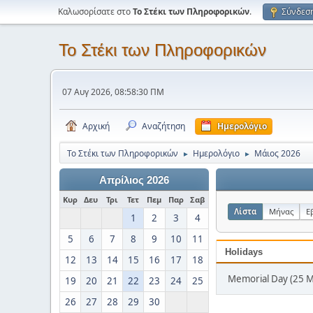
Καλωσορίσατε στο
Το Στέκι των Πληροφορικών
.
Σύνδεσ
Το Στέκι των Πληροφορικών
07 Αυγ 2026, 08:58:30 ΠΜ
Αρχική
Αναζήτηση
Ημερολόγιο
Το Στέκι των Πληροφορικών
Ημερολόγιο
Μάιος 2026
►
►
Απρίλιος 2026
Κυρ
Δευ
Τρι
Τετ
Πεμ
Παρ
Σαβ
Λίστα
Μήνας
Ε
1
2
3
4
5
6
7
8
9
10
11
Holidays
12
13
14
15
16
17
18
Memorial Day (25 
19
20
21
22
23
24
25
26
27
28
29
30