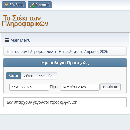
Σύνδεση
Εγγραφή
Το Στέκι των
Πληροφορικών
Main Menu
Το Στέκι των Πληροφορικών
Ημερολόγιο
Απρίλιος 2026
►
►
Ημερολόγιο Προσεχώς
Λίστα
Μήνας
Εβδομάδα
Προς
Δεν υπάρχουν γεγονότα προς εμφάνιση.