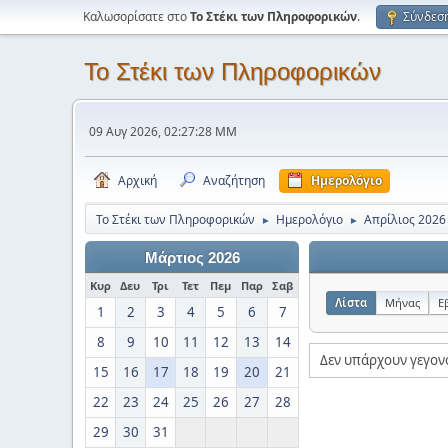
Καλωσορίσατε στο
Το Στέκι των Πληροφορικών
.
Σύνδεσ
Το Στέκι των Πληροφορικών
09 Αυγ 2026, 02:27:28 ΜΜ
Αρχική
Αναζήτηση
Ημερολόγιο
Το Στέκι των Πληροφορικών
Ημερολόγιο
Απρίλιος 2026
►
►
Μάρτιος 2026
Κυρ
Δευ
Τρι
Τετ
Πεμ
Παρ
Σαβ
Λίστα
Μήνας
Ε
1
2
3
4
5
6
7
8
9
10
11
12
13
14
Δεν υπάρχουν γεγον
15
16
17
18
19
20
21
22
23
24
25
26
27
28
29
30
31